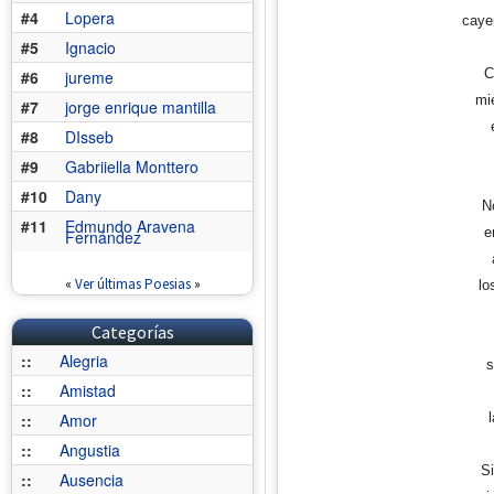
#4
Lopera
caye
#5
Ignacio
C
#6
jureme
mie
#7
jorge enrique mantilla
#8
DIsseb
#9
Gabriiella Monttero
#10
Dany
N
#11
Edmundo Aravena
e
Fernández
«
Ver últimas Poesias
»
lo
Categorías
::
Alegria
s
::
Amistad
::
Amor
::
Angustia
S
::
Ausencia