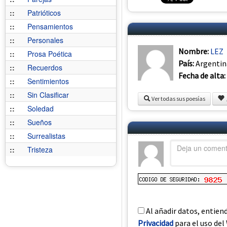
::
Patrióticos
::
Pensamientos
::
Personales
Nombre:
LEZ
::
Prosa Poética
País:
Argentin
::
Recuerdos
Fecha de alta:
::
Sentimientos
::
Sin Clasificar
Ver todas sus poesías
::
Soledad
::
Sueños
::
Surrealistas
::
Tristeza
Al añadir datos, entien
Privacidad
para el uso del 