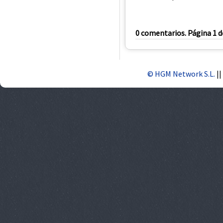
0 comentarios. Página 1 d
© HGM Network S.L.
||