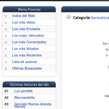
Menu Poesias
::
Indice del Web
Categoría:
Surrealist
::
Los más vistos
::
Los más Enviados
::
Los mejor Valorados
::
Los más Comentados
los 
::
Los más Votados
su
::
Los más Recientes
y 
::
Lista de autores
::
Últimas Búsquedas
Últimos Autores del día
#1
Luz perdida
Ve
#2
Biancaestella
#3
Gonzalo Ramos Aranda
Ramos