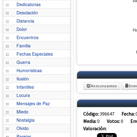
si
::
Dedicatorias
::
Desolación
::
Distancia
::
Dolor
Ha
::
Encuentros
::
Familia
::
Fechas Especiales
::
Guerra
::
Humorísticas
::
Ilusión
No es una poesia
Error
::
Infantiles
::
Locura
::
Mensajes de Paz
::
Miedo
Código:
396647
Fecha:
::
Nostalgia
Media:
0
Votos:
0
Env
::
Olvido
Valoración:
::
Parejas