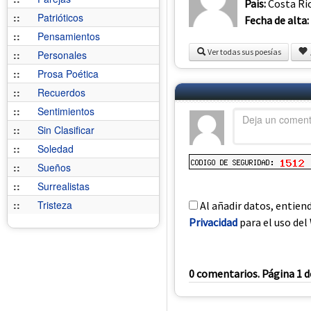
País:
Costa Ri
::
Patrióticos
Fecha de alta:
::
Pensamientos
Ver todas sus poesías
::
Personales
::
Prosa Poética
::
Recuerdos
::
Sentimientos
::
Sin Clasificar
::
Soledad
::
Sueños
::
Surrealistas
::
Tristeza
Al añadir datos, entien
Privacidad
para el uso del 
0 comentarios. Página 1 d