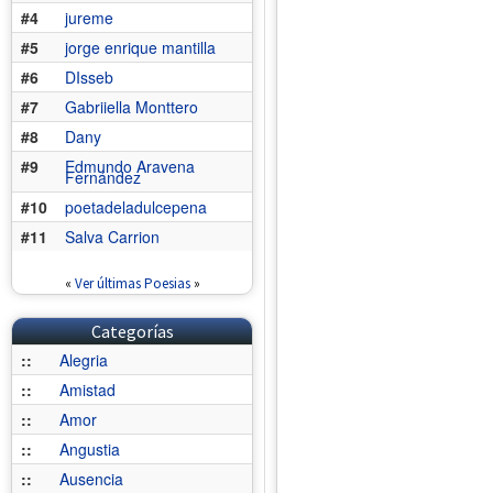
#4
jureme
#5
jorge enrique mantilla
#6
DIsseb
#7
Gabriiella Monttero
#8
Dany
#9
Edmundo Aravena
Fernández
#10
poetadeladulcepena
#11
Salva Carrion
«
Ver últimas Poesias
»
Categorías
::
Alegria
::
Amistad
::
Amor
::
Angustia
::
Ausencia