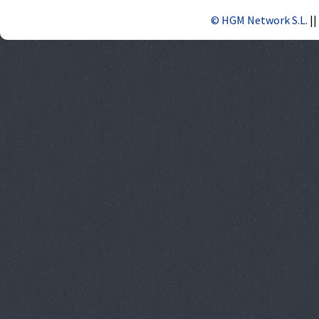
© HGM Network S.L.
||