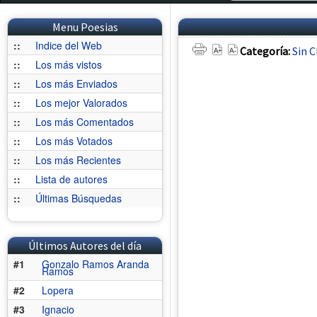
Menu Poesias
::
Indice del Web
Categoría:
Sin C
::
Los más vistos
::
Los más Enviados
::
Los mejor Valorados
::
Los más Comentados
::
Los más Votados
::
Los más Recientes
::
Lista de autores
::
Últimas Búsquedas
Últimos Autores del día
#1
Gonzalo Ramos Aranda
Ramos
#2
Lopera
#3
Ignacio