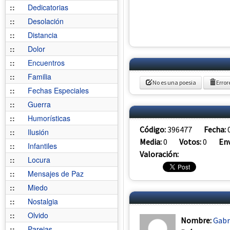
::
Dedicatorias
::
Desolación
::
Distancia
::
Dolor
::
Encuentros
::
Familia
No es una poesia
Error
::
Fechas Especiales
::
Guerra
::
Humorísticas
Código:
396477
Fecha:
::
Ilusión
Media:
0
Votos:
0
Env
::
Infantiles
Valoración:
::
Locura
::
Mensajes de Paz
::
Miedo
::
Nostalgia
::
Olvido
Nombre:
Gabr
::
Parejas