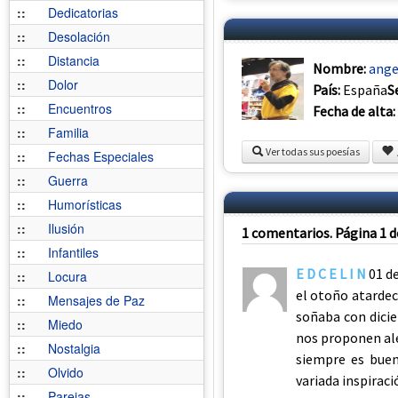
::
Dedicatorias
::
Desolación
::
Distancia
Nombre:
ange
::
Dolor
País:
España
S
::
Encuentros
Fecha de alta:
::
Familia
Ver todas sus poesías
::
Fechas Especiales
::
Guerra
::
Humorísticas
::
Ilusión
1 comentarios. Página 1 d
::
Infantiles
E D C E L I N
01 d
::
Locura
el otoño atardec
::
Mensajes de Paz
soñaba con dicie
::
Miedo
nos proponen al
::
Nostalgia
siempre es buen
::
Olvido
variada inspirac
::
Parejas