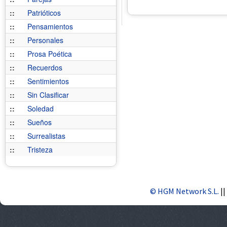
::
Patrióticos
::
Pensamientos
::
Personales
::
Prosa Poética
::
Recuerdos
::
Sentimientos
::
Sin Clasificar
::
Soledad
::
Sueños
::
Surrealistas
::
Tristeza
© HGM Network S.L.
||