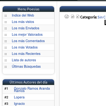
Menu Poesias
::
Indice del Web
Categoría:
Sin C
::
Los más vistos
::
Los más Enviados
::
Los mejor Valorados
::
Los más Comentados
::
Los más Votados
::
Los más Recientes
::
Lista de autores
::
Últimas Búsquedas
Últimos Autores del día
#1
Gonzalo Ramos Aranda
Ramos
#2
Lopera
#3
Ignacio