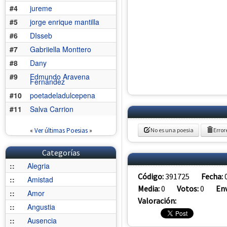
#4
jureme
#5
jorge enrique mantilla
#6
DIsseb
#7
Gabriiella Monttero
#8
Dany
#9
Edmundo Aravena
Fernández
#10
poetadeladulcepena
#11
Salva Carrion
No es una poesia
Error
«
Ver últimas Poesias
»
Categorías
::
Alegria
Código:
391725
Fecha:
::
Amistad
Media:
0
Votos:
0
Env
::
Amor
Valoración:
::
Angustia
::
Ausencia