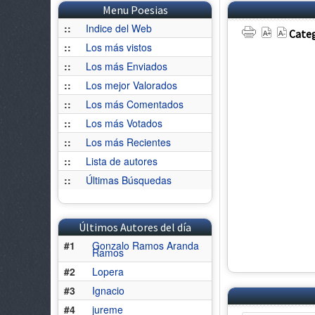
Menu Poesias
::
Indice del Web
Categ
::
Los más vistos
::
Los más Enviados
::
Los mejor Valorados
::
Los más Comentados
::
Los más Votados
::
Los más Recientes
::
Lista de autores
::
Últimas Búsquedas
Últimos Autores del día
#1
Gonzalo Ramos Aranda
Ramos
#2
Lopera
#3
Ignacio
#4
jureme