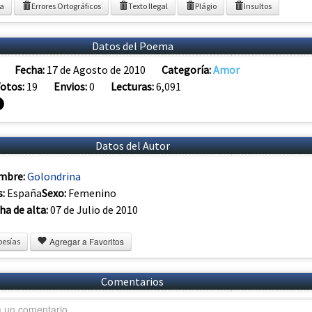
ia
Errores Ortográficos
Texto Ilegal
Plágio
Insultos
Datos del Poema
Fecha:
17 de Agosto de 2010
Categoría:
Amor
otos:
19
Envios:
0
Lecturas:
6,091
Datos del Autor
mbre:
Golondrina
s:
España
Sexo:
Femenino
ha de alta:
07 de Julio de 2010
Agregar a Favoritos
oesías
Comentarios