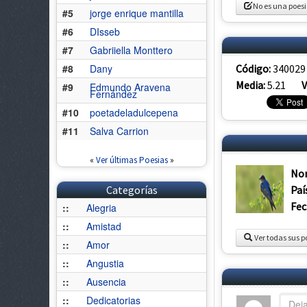
No es una poes
#5
jorge enrique mantilla
#6
DIsseb
#7
Gabriiella Monttero
Código:
340029
#8
Dany
Media:
5.21
V
#9
Edmundo Aravena
Fernández
#10
poetadeladulcepena
#11
Salva Carrion
«
Ver últimas Poesias
»
No
Paí
Categorías
Fec
::
Alegria
::
Amistad
Ver todas sus p
::
Amor
::
Angustia
::
Ausencia
::
Dedicatorias