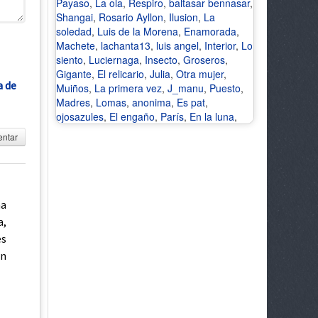
Payaso
,
La ola
,
Respiro
,
baltasar bennasar
,
Shangai
,
Rosario Ayllon
,
Ilusion
,
La
soledad
,
Luis de la Morena
,
Enamorada
,
Machete
,
lachanta13
,
luis angel
,
Interior
,
Lo
siento
,
Luciernaga
,
Insecto
,
Groseros
,
Gigante
,
El relicario
,
Julia
,
Otra mujer
,
a de
Muiños
,
La primera vez
,
J_manu
,
Puesto
,
Madres
,
Lomas
,
anonima
,
Es pat
,
ojosazules
,
El engaño
,
París
,
En la luna
,
ntar
na
a,
es
un