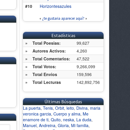
#10
Horizontesazules
«
¿te gustaria aparecer aquí?
»
Estadísticas
»
Total Poesias:
99,627
»
Autores Activos:
4,260
»
Total Comentarios:
47,522
»
Total Votos:
9,266,099
»
Total Envios
159,596
»
Total Lecturas
142,892,756
Últimas Búsquedas
La puerta
,
Tenis
,
Orbit
,
leito
,
Divina
,
maria
veronica garcia
,
Cuerpo y alma
,
Me
enamore de ti
,
Quito
,
neska
,
La duda
,
Manuel
,
Andreina
,
Gloria
,
Mi familia
,