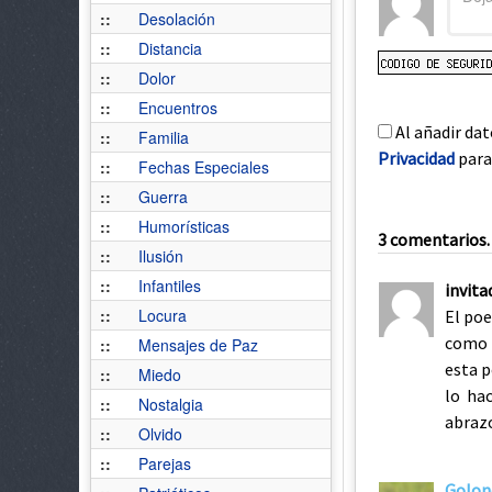
::
Desolación
::
Distancia
::
Dolor
::
Encuentros
Al añadir dat
::
Familia
Privacidad
para 
::
Fechas Especiales
::
Guerra
::
Humorísticas
3 comentarios. 
::
Ilusión
::
Infantiles
invita
::
Locura
El poe
como 
::
Mensajes de Paz
esta p
::
Miedo
lo hac
::
Nostalgia
abrazo
::
Olvido
::
Parejas
Golon