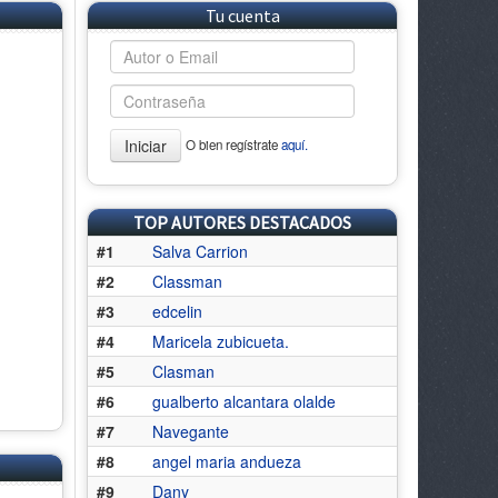
Tu cuenta
Iniciar
O bien regístrate
aquí.
TOP AUTORES DESTACADOS
#1
Salva Carrion
#2
Classman
#3
edcelin
#4
Maricela zubicueta.
#5
Clasman
#6
gualberto alcantara olalde
#7
Navegante
#8
angel maria andueza
#9
Dany