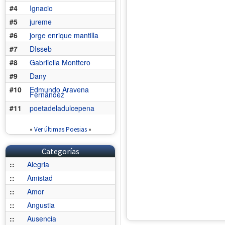
#4
Ignacio
#5
jureme
#6
jorge enrique mantilla
#7
DIsseb
#8
Gabriiella Monttero
#9
Dany
#10
Edmundo Aravena
Fernández
#11
poetadeladulcepena
«
Ver últimas Poesias
»
Categorías
::
Alegria
::
Amistad
::
Amor
::
Angustia
::
Ausencia