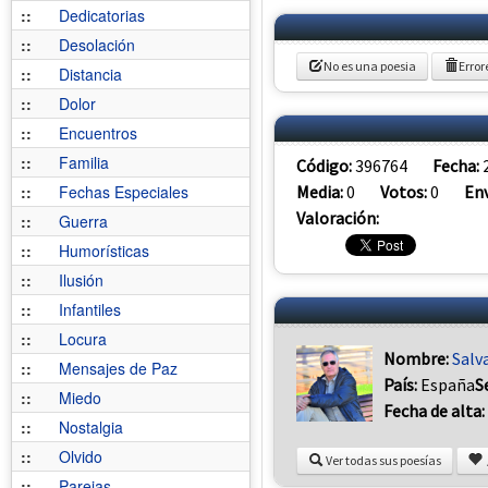
::
Dedicatorias
::
Desolación
No es una poesia
Error
::
Distancia
::
Dolor
::
Encuentros
::
Familia
Código:
396764
Fecha:
Media:
0
Votos:
0
Env
::
Fechas Especiales
Valoración:
::
Guerra
::
Humorísticas
::
Ilusión
::
Infantiles
::
Locura
Nombre:
Salv
::
Mensajes de Paz
País:
España
S
::
Miedo
Fecha de alta:
::
Nostalgia
::
Olvido
Ver todas sus poesías
::
Parejas