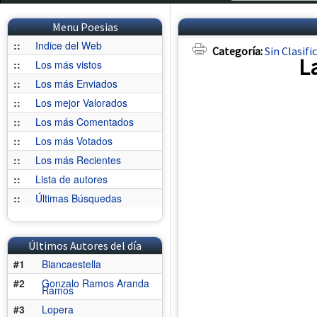
Menu Poesias
::
Indice del Web
Categoría:
Sin Clasifi
L
::
Los más vistos
::
Los más Enviados
::
Los mejor Valorados
::
Los más Comentados
::
Los más Votados
::
Los más Recientes
::
Lista de autores
::
Últimas Búsquedas
Últimos Autores del día
#1
Biancaestella
#2
Gonzalo Ramos Aranda
Ramos
#3
Lopera