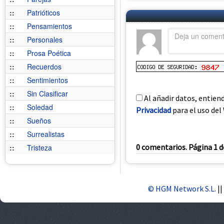
::
Patrióticos
::
Pensamientos
::
Personales
::
Prosa Poética
::
Recuerdos
::
Sentimientos
::
Sin Clasificar
Al añadir datos, entien
::
Soledad
Privacidad
para el uso del 
::
Sueños
::
Surrealistas
0 comentarios. Página 1 d
::
Tristeza
© HGM Network S.L.
||