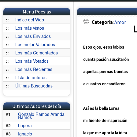
Menu Poesias
::
Indice del Web
Categoría:
Amor
::
Los más vistos
::
Los más Enviados
::
Los mejor Valorados
Esos ojos, esos labios
::
Los más Comentados
cuanta pasión suscitarón
::
Los más Votados
::
Los más Recientes
aquellas piernas bonitas
::
Lista de autores
a cuantos encandilaron.
::
Últimas Búsquedas
Últimos Autores del día
Así es la bella Lorea
#1
Gonzalo Ramos Aranda
Ramos
mi fuente de inspiración
#2
Lopera
la que me aporta la idea
#3
Ignacio