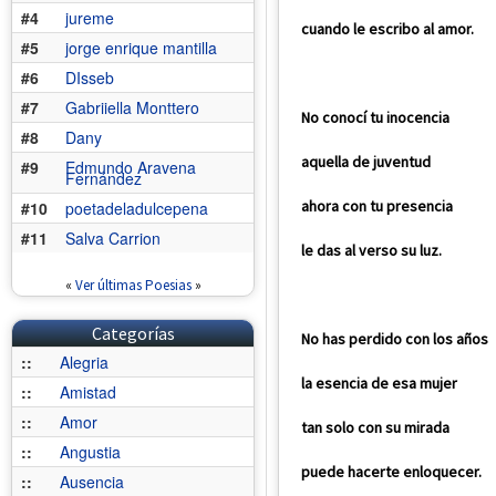
#4
jureme
cuando le escribo al amor.
#5
jorge enrique mantilla
#6
DIsseb
#7
Gabriiella Monttero
No conocí tu inocencia
#8
Dany
aquella de juventud
#9
Edmundo Aravena
Fernández
ahora con tu presencia
#10
poetadeladulcepena
#11
Salva Carrion
le das al verso su luz.
«
Ver últimas Poesias
»
Categorías
No has perdido con los años
::
Alegria
la esencia de esa mujer
::
Amistad
::
Amor
tan solo con su mirada
::
Angustia
puede hacerte enloquecer.
::
Ausencia