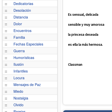
::
Dedicatorias
::
Desolación
Es sensual, delicada
::
Distancia
::
Dolor
sensible y muy amorosa
::
Encuentros
la princesa deseada
::
Familia
::
Fechas Especiales
es ella la más hermosa.
::
Guerra
::
Humorísticas
::
Ilusión
Classman
::
Infantiles
::
Locura
::
Mensajes de Paz
::
Miedo
::
Nostalgia
::
Olvido
::
Parejas