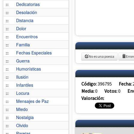
::
Dedicatorias
::
Desolación
::
Distancia
::
Dolor
::
Encuentros
::
Familia
::
Fechas Especiales
No es una poesia
Error
::
Guerra
::
Humorísticas
::
Ilusión
Código:
396795
Fecha:
::
Infantiles
Media:
0
Votos:
0
Env
::
Locura
Valoración:
::
Mensajes de Paz
::
Miedo
::
Nostalgia
::
Olvido
::
Parejas