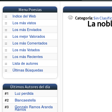
Menu Poesias
::
Indice del Web
Categoría:
Sin Clasifi
La nob
::
Los más vistos
::
Los más Enviados
::
Los mejor Valorados
::
Los más Comentados
::
Los más Votados
::
Los más Recientes
::
Lista de autores
::
Últimas Búsquedas
Últimos Autores del día
#1
Luz perdida
#2
Biancaestella
#3
Gonzalo Ramos Aranda
Ramos