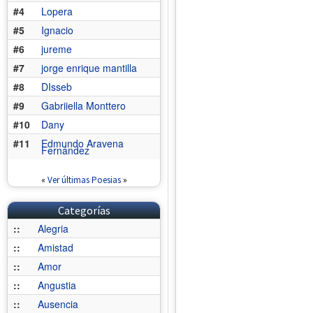
#4
Lopera
#5
Ignacio
#6
jureme
#7
jorge enrique mantilla
#8
DIsseb
#9
Gabriiella Monttero
#10
Dany
#11
Edmundo Aravena
Fernández
«
Ver últimas Poesias
»
Categorías
::
Alegria
::
Amistad
::
Amor
::
Angustia
::
Ausencia