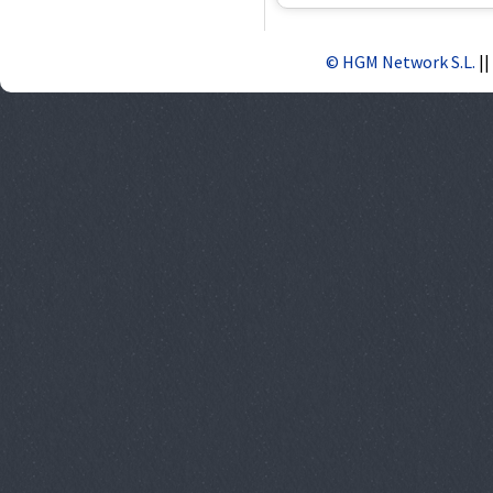
© HGM Network S.L.
||