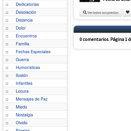
::
Dedicatorias
::
Desolación
Ver todas sus poesías
::
Distancia
::
Dolor
::
Encuentros
0 comentarios. Página 1 d
::
Familia
::
Fechas Especiales
::
Guerra
::
Humorísticas
::
Ilusión
::
Infantiles
::
Locura
::
Mensajes de Paz
::
Miedo
::
Nostalgia
::
Olvido
::
Parejas