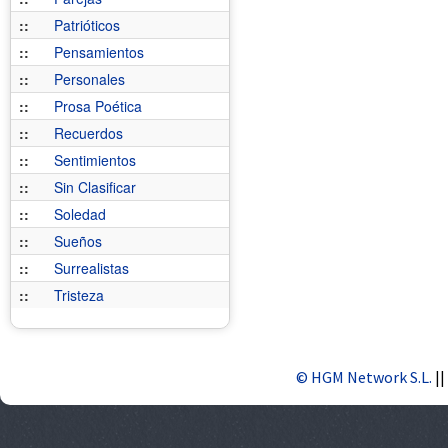
::
Patrióticos
::
Pensamientos
::
Personales
::
Prosa Poética
::
Recuerdos
::
Sentimientos
::
Sin Clasificar
::
Soledad
::
Sueños
::
Surrealistas
::
Tristeza
© HGM Network S.L.
||