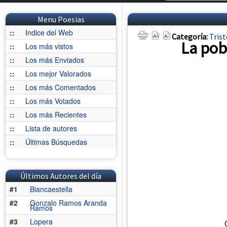
Menu Poesias
::
Indice del Web
Categoría:
Tris
La pob
::
Los más vistos
::
Los más Enviados
::
Los mejor Valorados
::
Los más Comentados
::
Los más Votados
::
Los más Recientes
::
Lista de autores
::
Últimas Búsquedas
Últimos Autores del día
#1
Biancaestella
#2
Gonzalo Ramos Aranda
Ramos
#3
Lopera