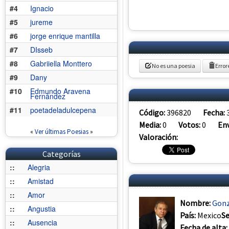
#4
Ignacio
#5
jureme
#6
jorge enrique mantilla
#7
DIsseb
#8
Gabriiella Monttero
No es una poesia
Error
#9
Dany
#10
Edmundo Aravena
Fernández
#11
poetadeladulcepena
Código:
396820
Fecha:
Media:
0
Votos:
0
Env
«
Ver últimas Poesias
»
Valoración:
Categorías
::
Alegria
::
Amistad
::
Amor
Nombre:
Gonz
::
Angustia
País:
Mexico
S
::
Ausencia
Fecha de alta: