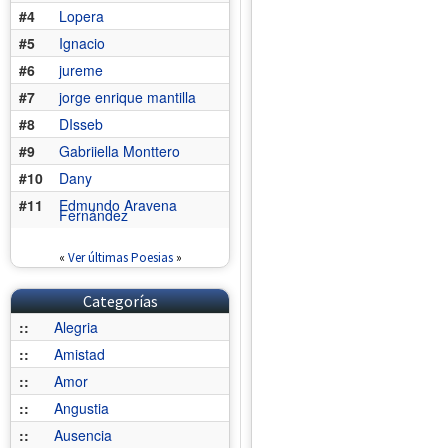
#4
Lopera
#5
Ignacio
#6
jureme
#7
jorge enrique mantilla
#8
DIsseb
#9
Gabriiella Monttero
#10
Dany
#11
Edmundo Aravena
Fernández
«
Ver últimas Poesias
»
Categorías
::
Alegria
::
Amistad
::
Amor
::
Angustia
::
Ausencia