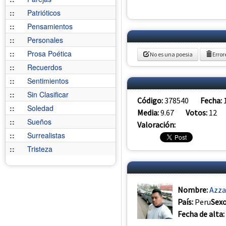
::
Patrióticos
::
Pensamientos
::
Personales
::
Prosa Poética
No es una poesia
Error
::
Recuerdos
::
Sentimientos
::
Sin Clasificar
Código:
378540
Fecha:
::
Soledad
Media:
9.67
Votos:
12
::
Sueños
Valoración:
::
Surrealistas
::
Tristeza
Nombre:
Azza
País:
Peru
Sex
Fecha de alta: