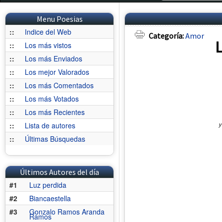
Menu Poesias
::
Indice del Web
Categoría:
Amor
L
::
Los más vistos
::
Los más Enviados
::
Los mejor Valorados
::
Los más Comentados
::
Los más Votados
::
Los más Recientes
y
::
Lista de autores
::
Últimas Búsquedas
Últimos Autores del día
#1
Luz perdida
#2
Biancaestella
#3
Gonzalo Ramos Aranda
Ramos