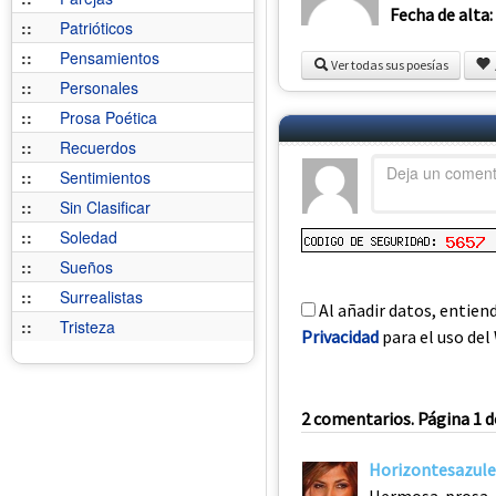
Fecha de alta:
::
Patrióticos
::
Pensamientos
Ver todas sus poesías
::
Personales
::
Prosa Poética
::
Recuerdos
::
Sentimientos
::
Sin Clasificar
::
Soledad
::
Sueños
::
Surrealistas
Al añadir datos, entien
::
Tristeza
Privacidad
para el uso del 
2 comentarios. Página 1 d
Horizontesazule