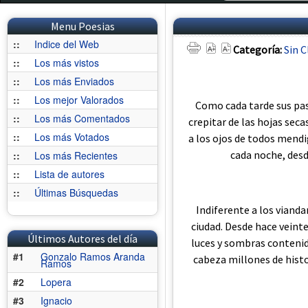
Menu Poesias
::
Indice del Web
Categoría:
Sin C
::
Los más vistos
::
Los más Enviados
::
Los mejor Valorados
Como cada tarde sus pas
::
Los más Comentados
crepitar de las hojas sec
::
Los más Votados
a los ojos de todos mendi
cada noche, desd
::
Los más Recientes
::
Lista de autores
::
Últimas Búsquedas
Indiferente a los vianda
ciudad. Desde hace veint
Últimos Autores del día
luces y sombras contenid
#1
Gonzalo Ramos Aranda
cabeza millones de histo
Ramos
#2
Lopera
#3
Ignacio