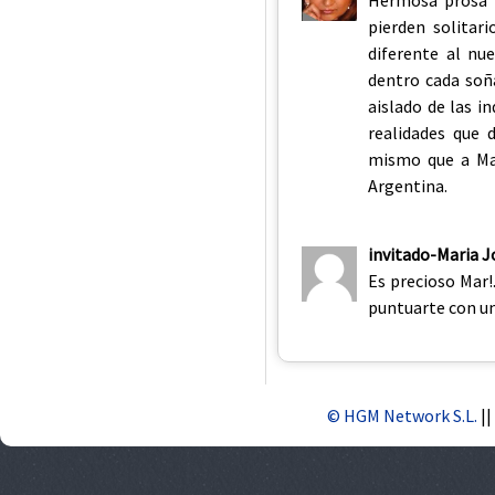
Hermosa prosa M
pierden solita
diferente al nu
dentro cada soñ
aislado de las in
realidades que 
mismo que a Ma.
Argentina.
invitado-Maria J
Es precioso Mar!
puntuarte con un
© HGM Network S.L.
||