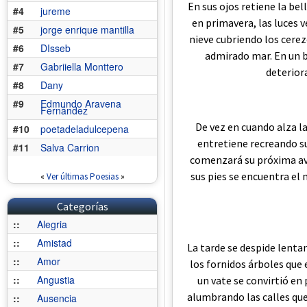
En sus ojos retiene la be
#4
jureme
en primavera, las luces v
#5
jorge enrique mantilla
nieve cubriendo los cerezos
#6
DIsseb
admirado mar. En un b
#7
Gabriiella Monttero
deterior
#8
Dany
#9
Edmundo Aravena
Fernández
De vez en cuando alza la
#10
poetadeladulcepena
entretiene recreando su
#11
Salva Carrion
comenzará su próxima ave
sus pies se encuentra el 
«
Ver últimas Poesias
»
Categorías
::
Alegria
::
Amistad
La tarde se despide lenta
::
Amor
los fornidos árboles que e
::
Angustia
un vate se convirtió en
alumbrando las calles que 
::
Ausencia