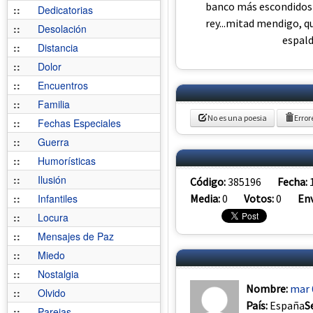
banco más escondidos a
::
Dedicatorias
rey...mitad mendigo, q
::
Desolación
espald
::
Distancia
::
Dolor
::
Encuentros
::
Familia
No es una poesia
Error
::
Fechas Especiales
::
Guerra
::
Humorísticas
::
Ilusión
Código:
385196
Fecha:
Media:
0
Votos:
0
Env
::
Infantiles
::
Locura
::
Mensajes de Paz
::
Miedo
::
Nostalgia
Nombre:
mar 
::
Olvido
País:
España
S
::
Parejas