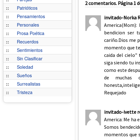
2 comentarios. Página 1 d
::
Patrióticos
::
Pensamientos
invitado-Norka 
::
Personales
America(Mom): 
bendicion ser 
::
Prosa Poética
cariño.Dios me p
::
Recuerdos
momento que te 
::
Sentimientos
caida del cielo" 
::
Sin Clasificar
siga siendo tu i
::
Soledad
como este despue
::
Sueños
de muchas c
::
Surrealistas
honesta,inteli
::
Tristeza
Requejado
invitado-ivette r
America: Me ha 
Somos bendecidos
momentos que se no