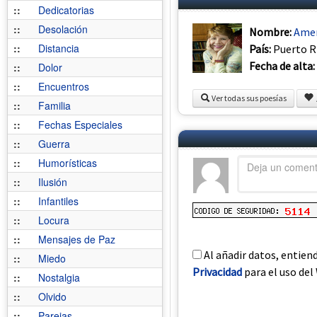
::
Dedicatorias
::
Desolación
Nombre:
Amer
::
Distancia
País:
Puerto R
Fecha de alta:
::
Dolor
::
Encuentros
Ver todas sus poesías
::
Familia
::
Fechas Especiales
::
Guerra
::
Humorísticas
::
Ilusión
::
Infantiles
::
Locura
::
Mensajes de Paz
Al añadir datos, entien
::
Miedo
Privacidad
para el uso del 
::
Nostalgia
::
Olvido
::
Parejas