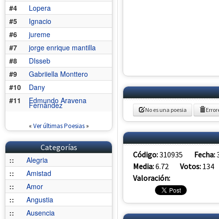
#4
Lopera
#5
Ignacio
#6
jureme
#7
jorge enrique mantilla
#8
DIsseb
#9
Gabriiella Monttero
#10
Dany
#11
Edmundo Aravena
Fernández
No es una poesia
Error
«
Ver últimas Poesias
»
Categorías
Código:
310935
Fecha:
::
Alegria
Media:
6.72
Votos:
134
::
Amistad
Valoración:
::
Amor
::
Angustia
::
Ausencia