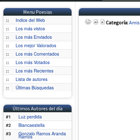
Menu Poesias
::
Indice del Web
Categoría:
Amis
::
Los más vistos
::
Los más Enviados
::
Los mejor Valorados
::
Los más Comentados
::
Los más Votados
::
Los más Recientes
::
Lista de autores
::
Últimas Búsquedas
Últimos Autores del día
#1
Luz perdida
#2
Biancaestella
#3
Gonzalo Ramos Aranda
Ramos