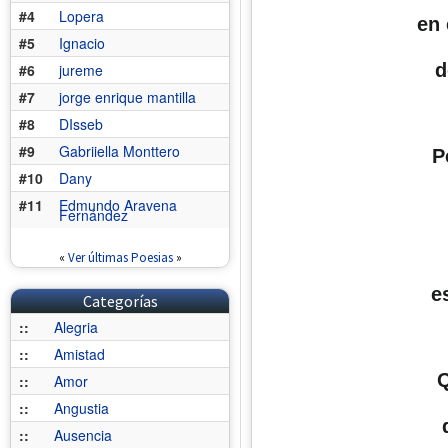
#4
Lopera
en 
#5
Ignacio
d
#6
jureme
#7
jorge enrique mantilla
#8
DIsseb
#9
Gabriiella Monttero
P
#10
Dany
#11
Edmundo Aravena
Fernández
«
Ver últimas Poesias
»
e
Categorías
::
Alegria
::
Amistad
Q
::
Amor
::
Angustia
::
Ausencia