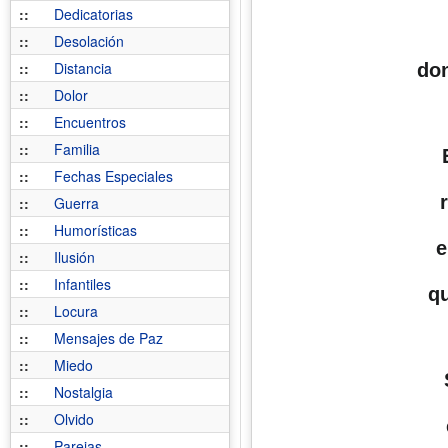
::
Dedicatorias
::
Desolación
::
Distancia
don
::
Dolor
::
Encuentros
::
Familia
::
Fechas Especiales
::
Guerra
::
Humorísticas
e
::
Ilusión
::
Infantiles
qu
::
Locura
::
Mensajes de Paz
::
Miedo
::
Nostalgia
::
Olvido
::
Parejas