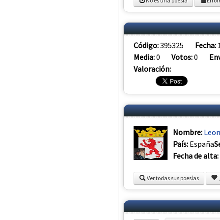
No es una poesia
Error
Código:
395325
Fecha:
Media:
0
Votos:
0
Env
Valoración:
Nombre:
Leon
País:
España
S
Fecha de alta:
Ver todas sus poesías