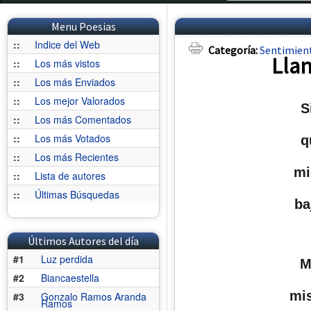
Menu Poesias
::
Indice del Web
Categoría:
Sentimien
Llan
::
Los más vistos
::
Los más Enviados
::
Los mejor Valorados
S
::
Los más Comentados
::
Los más Votados
q
::
Los más Recientes
mi
::
Lista de autores
::
Últimas Búsquedas
ba
Últimos Autores del día
#1
Luz perdida
M
#2
Biancaestella
mis
#3
Gonzalo Ramos Aranda
Ramos