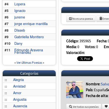
#4
Lopera
#5
Ignacio
#6
jureme
No es una poesia
Error
#7
jorge enrique mantilla
#8
DIsseb
#9
Gabriiella Monttero
Código:
395965
Fecha:
#10
Dany
Media:
0
Votos:
0
Env
#11
Edmundo Aravena
Fernández
Valoración:
«
Ver últimas Poesias
»
Categorías
::
Alegria
Nombre:
Salv
::
Amistad
País:
España
S
::
Amor
Fecha de alta:
::
Angustia
::
Ausencia
Ver todas sus poesías