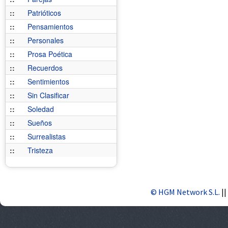
::
Patrióticos
::
Pensamientos
::
Personales
::
Prosa Poética
::
Recuerdos
::
Sentimientos
::
Sin Clasificar
::
Soledad
::
Sueños
::
Surrealistas
::
Tristeza
© HGM Network S.L.
||