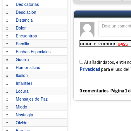
::
Dedicatorias
::
Desolación
::
Distancia
::
Dolor
::
Encuentros
::
Familia
::
Fechas Especiales
::
Guerra
Al añadir datos, entien
::
Humorísticas
Privacidad
para el uso del 
::
Ilusión
::
Infantiles
0 comentarios. Página 1 d
::
Locura
::
Mensajes de Paz
::
Miedo
::
Nostalgia
::
Olvido
::
Parejas