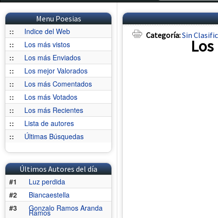
Menu Poesias
::
Indice del Web
Categoría:
Sin Clasifi
Los 
::
Los más vistos
::
Los más Enviados
::
Los mejor Valorados
::
Los más Comentados
::
Los más Votados
::
Los más Recientes
::
Lista de autores
::
Últimas Búsquedas
Últimos Autores del día
#1
Luz perdida
#2
Biancaestella
#3
Gonzalo Ramos Aranda
Ramos