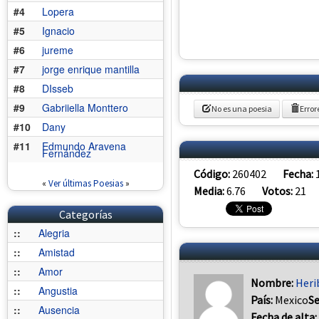
#4
Lopera
#5
Ignacio
#6
jureme
#7
jorge enrique mantilla
#8
DIsseb
#9
Gabriiella Monttero
No es una poesia
Error
#10
Dany
#11
Edmundo Aravena
Fernández
Código:
260402
Fecha:
«
Ver últimas Poesias
»
Media:
6.76
Votos:
21
Categorías
::
Alegria
::
Amistad
::
Amor
Nombre:
Heri
::
Angustia
País:
Mexico
S
::
Ausencia
Fecha de alta: