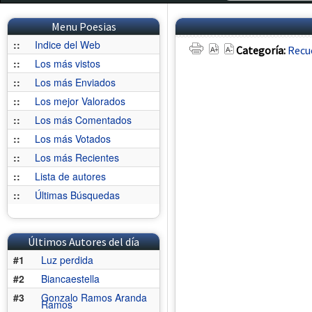
Menu Poesias
::
Indice del Web
Categoría:
Recu
::
Los más vistos
::
Los más Enviados
::
Los mejor Valorados
::
Los más Comentados
::
Los más Votados
::
Los más Recientes
::
Lista de autores
::
Últimas Búsquedas
Últimos Autores del día
#1
Luz perdida
#2
Biancaestella
#3
Gonzalo Ramos Aranda
Ramos