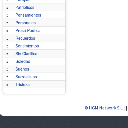
::
Patrióticos
::
Pensamientos
::
Personales
::
Prosa Poética
::
Recuerdos
::
Sentimientos
::
Sin Clasificar
::
Soledad
::
Sueños
::
Surrealistas
::
Tristeza
© HGM Network S.L.
||