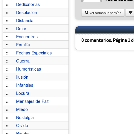
::
Dedicatorias
::
Desolación
Ver todas sus poesías
::
Distancia
::
Dolor
::
Encuentros
0 comentarios. Página 1 d
::
Familia
::
Fechas Especiales
::
Guerra
::
Humorísticas
::
Ilusión
::
Infantiles
::
Locura
::
Mensajes de Paz
::
Miedo
::
Nostalgia
::
Olvido
::
Parejas