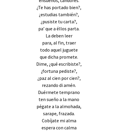
ensueños, candores.
¿Te has portado bien?,
¿estudias también?,
¿pusiste tu carta?,
pa’ que a éllos parta.
La deben leer
para, al fin, traer
todo aquel juguete
que dicha promete.
Dime, ¿qué escribiste?,
¿fortuna pediste?,
¿paz al cien por cien?,
rezando di amén.
Duérmete temprano
ten sueño a la mano
pégate a la almohada,
sarape, frazada.
Cobíjate mi alma
espera con calma