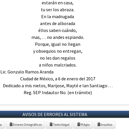
estarán en casa,
tu ser los abraza.
En la madrugada
antes de alborada
éllos saben cuándo,
mas, . . . no andes espiando.
Porque, igual no llegan
y obsequios no entregan,
no les dan regalos
a niños malcriados.
tor: Lic. Gonzalo Ramos Aranda
Ciudad de México, a 6 de enero del 2017
Dedicado a mis nietos, Marijose, Mayté e Ian Santiago . . .
Reg. SEP Indautor No. (en trámite)
AVISOS DE ERRORES AL SISTEMA
ia
Errores Ortográficos
Texto Ilegal
Plágio
Insultos