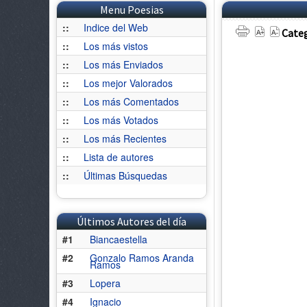
Menu Poesias
::
Indice del Web
Categ
::
Los más vistos
::
Los más Enviados
::
Los mejor Valorados
::
Los más Comentados
::
Los más Votados
::
Los más Recientes
::
Lista de autores
::
Últimas Búsquedas
Últimos Autores del día
#1
Biancaestella
#2
Gonzalo Ramos Aranda
Ramos
#3
Lopera
#4
Ignacio