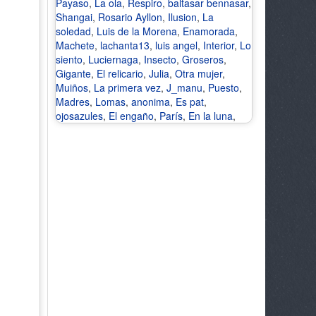
Payaso
,
La ola
,
Respiro
,
baltasar bennasar
,
Shangai
,
Rosario Ayllon
,
Ilusion
,
La
soledad
,
Luis de la Morena
,
Enamorada
,
Machete
,
lachanta13
,
luis angel
,
Interior
,
Lo
siento
,
Luciernaga
,
Insecto
,
Groseros
,
Gigante
,
El relicario
,
Julia
,
Otra mujer
,
Muiños
,
La primera vez
,
J_manu
,
Puesto
,
Madres
,
Lomas
,
anonima
,
Es pat
,
ojosazules
,
El engaño
,
París
,
En la luna
,