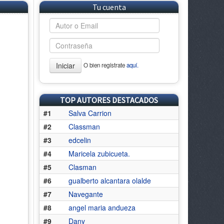
Tu cuenta
Iniciar
O bien regístrate
aquí.
TOP AUTORES DESTACADOS
#1
Salva Carrion
#2
Classman
#3
edcelin
#4
Maricela zubicueta.
#5
Clasman
#6
gualberto alcantara olalde
#7
Navegante
#8
angel maria andueza
#9
Dany