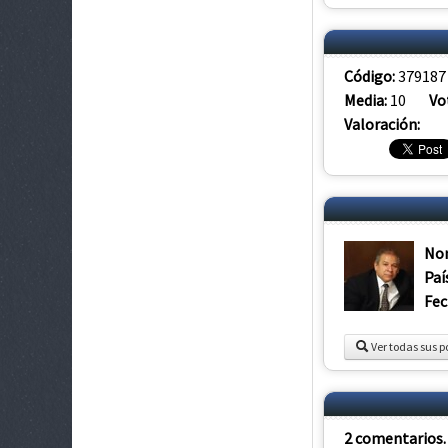
Código:
379187
Media:
10
Vo
Valoración:
No
Paí
Fec
Ver todas sus p
2 comentarios. 