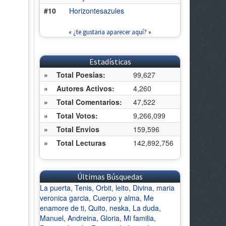
#10
Horizontesazules
«
¿te gustaria aparecer aquí?
»
Estadísticas
»
Total Poesias:
99,627
»
Autores Activos:
4,260
»
Total Comentarios:
47,522
»
Total Votos:
9,266,099
»
Total Envios
159,596
»
Total Lecturas
142,892,756
Últimas Búsquedas
La puerta
,
Tenis
,
Orbit
,
leito
,
Divina
,
maria
veronica garcia
,
Cuerpo y alma
,
Me
enamore de ti
,
Quito
,
neska
,
La duda
,
Manuel
,
Andreina
,
Gloria
,
Mi familia
,