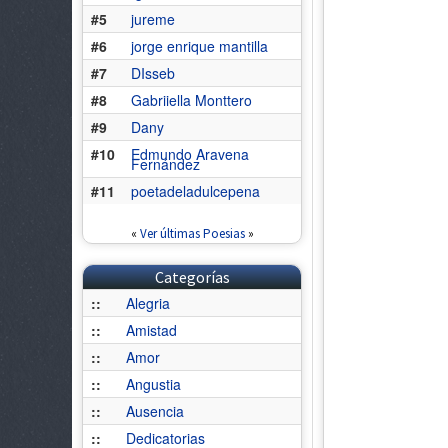
#5
jureme
#6
jorge enrique mantilla
#7
DIsseb
#8
Gabriiella Monttero
#9
Dany
#10
Edmundo Aravena
Fernández
#11
poetadeladulcepena
«
Ver últimas Poesias
»
Categorías
::
Alegria
::
Amistad
::
Amor
::
Angustia
::
Ausencia
::
Dedicatorias