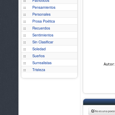
::
Patrióticos
::
Pensamientos
::
Personales
::
Prosa Poética
::
Recuerdos
::
Sentimientos
::
Sin Clasificar
::
Soledad
::
Sueños
::
Surrealistas
Au
::
Tristeza
No es una poes