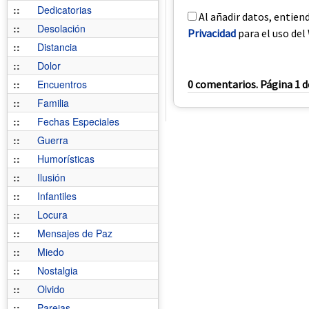
::
Dedicatorias
Al añadir datos, entien
::
Desolación
Privacidad
para el uso del 
::
Distancia
::
Dolor
::
Encuentros
0 comentarios. Página 1 d
::
Familia
::
Fechas Especiales
::
Guerra
::
Humorísticas
::
Ilusión
::
Infantiles
::
Locura
::
Mensajes de Paz
::
Miedo
::
Nostalgia
::
Olvido
::
Parejas