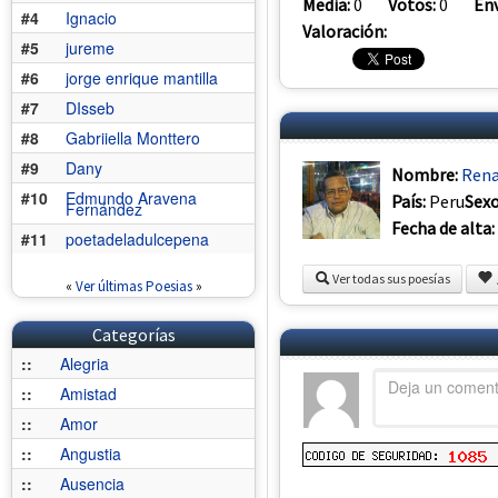
Media:
0
Votos:
0
Env
#4
Ignacio
Valoración:
#5
jureme
#6
jorge enrique mantilla
#7
DIsseb
#8
Gabriiella Monttero
#9
Dany
Nombre:
Ren
#10
Edmundo Aravena
País:
Peru
Sex
Fernández
Fecha de alta:
#11
poetadeladulcepena
Ver todas sus poesías
«
Ver últimas Poesias
»
Categorías
::
Alegria
::
Amistad
::
Amor
::
Angustia
::
Ausencia