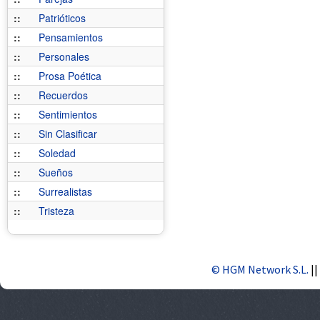
::
Patrióticos
::
Pensamientos
::
Personales
::
Prosa Poética
::
Recuerdos
::
Sentimientos
::
Sin Clasificar
::
Soledad
::
Sueños
::
Surrealistas
::
Tristeza
© HGM Network S.L.
||