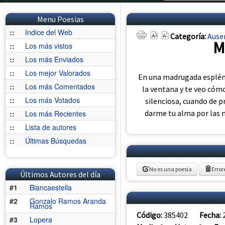
Menu Poesias
::
Indice del Web
Categoría:
Ause
M
::
Los más vistos
::
Los más Enviados
::
Los mejor Valorados
En una madrugada esplénd
::
Los más Comentados
la ventana y te veo cómo
::
Los más Votados
silenciosa, cuando de 
darme tu alma por las 
::
Los más Recientes
::
Lista de autores
::
Últimas Búsquedas
No es una poesia
Error
Últimos Autores del día
#1
Biancaestella
#2
Gonzalo Ramos Aranda
Ramos
Código:
385402
Fecha:
#3
Lopera