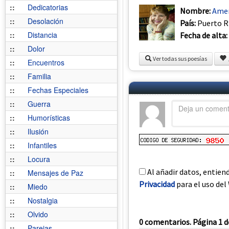
::
Dedicatorias
Nombre:
Amer
::
Desolación
País:
Puerto R
::
Distancia
Fecha de alta:
::
Dolor
Ver todas sus poesías
::
Encuentros
::
Familia
::
Fechas Especiales
::
Guerra
::
Humorísticas
::
Ilusión
::
Infantiles
::
Locura
Al añadir datos, entien
::
Mensajes de Paz
Privacidad
para el uso del 
::
Miedo
::
Nostalgia
::
Olvido
0 comentarios. Página 1 d
::
Parejas