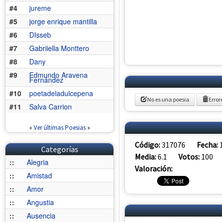
#4
jureme
#5
jorge enrique mantilla
#6
DIsseb
#7
Gabriiella Monttero
#8
Dany
#9
Edmundo Aravena
Fernández
#10
poetadeladulcepena
No es una poesia
Error
#11
Salva Carrion
«
Ver últimas Poesias
»
Código:
317076
Fecha:
Categorías
Media:
6.1
Votos:
100
::
Alegria
Valoración:
::
Amistad
::
Amor
::
Angustia
::
Ausencia