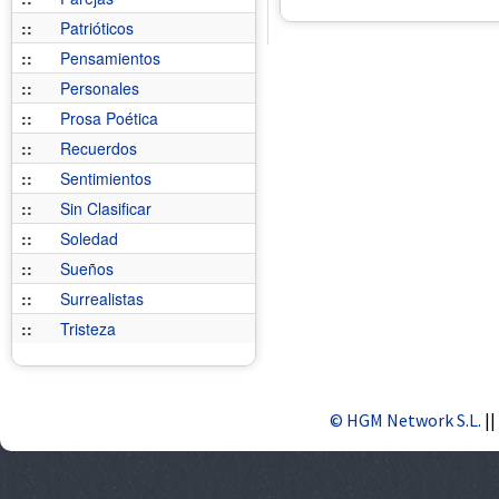
::
Patrióticos
::
Pensamientos
::
Personales
::
Prosa Poética
::
Recuerdos
::
Sentimientos
::
Sin Clasificar
::
Soledad
::
Sueños
::
Surrealistas
::
Tristeza
© HGM Network S.L.
||