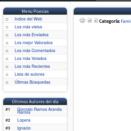
Menu Poesias
::
Indice del Web
Categoría:
Fami
::
Los más vistos
::
Los más Enviados
::
Los mejor Valorados
::
Los más Comentados
::
Los más Votados
::
Los más Recientes
::
Lista de autores
::
Últimas Búsquedas
Últimos Autores del día
#1
Gonzalo Ramos Aranda
Ramos
#2
Lopera
#3
Ignacio