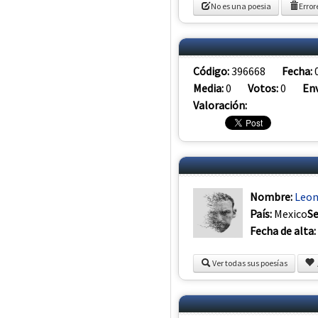
No es una poesia
Error
Código:
396668
Fecha:
Media:
0
Votos:
0
Env
Valoración:
Nombre:
Leon
País:
Mexico
S
Fecha de alta:
Ver todas sus poesías