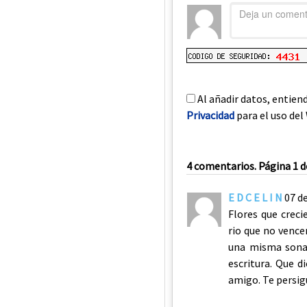
Al añadir datos, entien
Privacidad
para el uso del 
4 comentarios. Página 1 d
E D C E L I N
07 d
Flores que creci
rio que no vence
una misma sonat
escritura. Que d
amigo. Te persigu