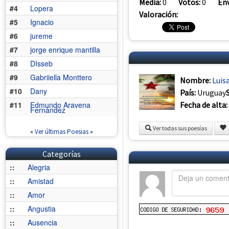
Media:
0
Votos:
0
Env
#4
Lopera
Valoración:
#5
Ignacio
#6
jureme
#7
jorge enrique mantilla
#8
DIsseb
#9
Gabriiella Monttero
Nombre:
Luis
#10
Dany
País:
Uruguay
Fecha de alta:
#11
Edmundo Aravena
Fernández
Ver todas sus poesías
«
Ver últimas Poesias
»
Categorías
::
Alegria
::
Amistad
::
Amor
::
Angustia
::
Ausencia