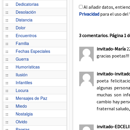
::
Dedicatorias
Al añadir datos, entien
::
Desolación
Privacidad
para el uso del 
::
Distancia
::
Dolor
::
Encuentros
3 comentarios. Página 1 d
::
Familia
invitado-María
2
::
Fechas Especiales
gracias poetas!!!
::
Guerra
::
Humorísticas
invitado-invitad
::
Ilusión
poeta felicitac
::
Infantiles
algunas persona
::
Locura
muchas son infe
::
Mensajes de Paz
cambio hay perso
::
Miedo
fraternal saludo
::
Nostalgia
::
Olvido
invitado-EDCEL
::
Parejas