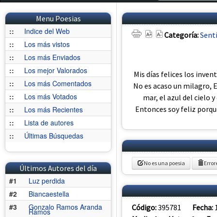
Menu Poesias
::
Indice del Web
Categoría:
Sent
::
Los más vistos
::
Los más Enviados
::
Los mejor Valorados
Mis días felices los inven
::
Los más Comentados
No es acaso un milagro, El
::
Los más Votados
mar, el azul del cielo
Entonces soy feliz porque
::
Los más Recientes
::
Lista de autores
::
Últimas Búsquedas
No es una poesia
Error
Últimos Autores del día
#1
Luz perdida
#2
Biancaestella
#3
Gonzalo Ramos Aranda
Código:
395781
Fecha:
Ramos