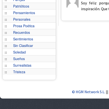
Soy feliz porqu
::
Patrióticos
inspiración. Que 
::
Pensamientos
::
Personales
::
Prosa Poética
::
Recuerdos
::
Sentimientos
::
Sin Clasificar
::
Soledad
::
Sueños
::
Surrealistas
::
Tristeza
© HGM Network S.L.
||