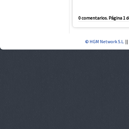
0 comentarios. Página 1 d
© HGM Network S.L.
||