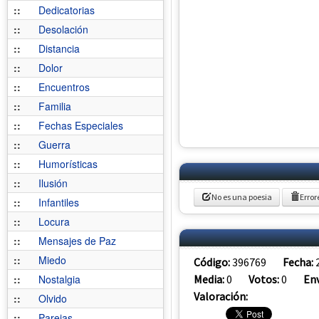
::
Dedicatorias
::
Desolación
::
Distancia
::
Dolor
::
Encuentros
::
Familia
::
Fechas Especiales
::
Guerra
::
Humorísticas
::
Ilusión
No es una poesia
Error
::
Infantiles
::
Locura
::
Mensajes de Paz
::
Miedo
Código:
396769
Fecha:
Media:
0
Votos:
0
Env
::
Nostalgia
Valoración:
::
Olvido
::
Parejas