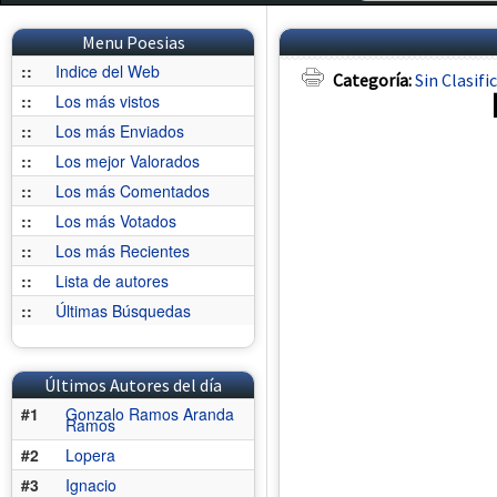
Menu Poesias
::
Indice del Web
Categoría:
Sin Clasifi
::
Los más vistos
::
Los más Enviados
::
Los mejor Valorados
::
Los más Comentados
::
Los más Votados
::
Los más Recientes
::
Lista de autores
::
Últimas Búsquedas
Últimos Autores del día
#1
Gonzalo Ramos Aranda
Ramos
#2
Lopera
#3
Ignacio