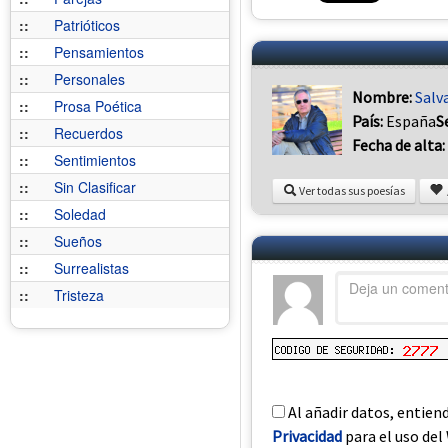
::
Patrióticos
::
Pensamientos
::
Personales
Nombre:
Salv
::
Prosa Poética
País:
España
S
::
Recuerdos
Fecha de alta:
::
Sentimientos
::
Sin Clasificar
Ver todas sus poesías
::
Soledad
::
Sueños
::
Surrealistas
::
Tristeza
Al añadir datos, entien
Privacidad
para el uso del 