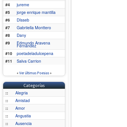
#4
jureme
#5
jorge enrique mantilla
#6
DIsseb
#7
Gabriiella Monttero
#8
Dany
#9
Edmundo Aravena
Fernández
#10
poetadeladulcepena
#11
Salva Carrion
«
Ver últimas Poesias
»
Categorías
::
Alegria
::
Amistad
::
Amor
::
Angustia
::
Ausencia