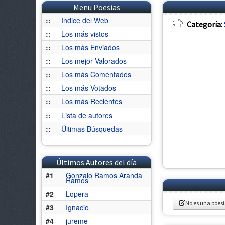
Menu Poesias
::
Indice del Web
Categoría:
::
Los más vistos
::
Los más Enviados
::
Los mejor Valorados
::
Los más Comentados
::
Los más Votados
::
Los más Recientes
::
Lista de autores
::
Últimas Búsquedas
Últimos Autores del día
#1
Gonzalo Ramos Aranda
Ramos
#2
Lopera
No es una poes
#3
Ignacio
#4
jureme