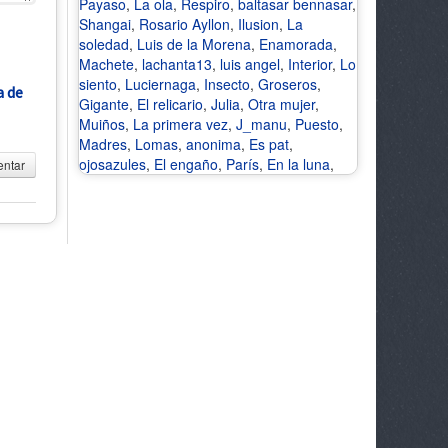
Payaso
,
La ola
,
Respiro
,
baltasar bennasar
,
Shangai
,
Rosario Ayllon
,
Ilusion
,
La
soledad
,
Luis de la Morena
,
Enamorada
,
Machete
,
lachanta13
,
luis angel
,
Interior
,
Lo
siento
,
Luciernaga
,
Insecto
,
Groseros
,
a de
Gigante
,
El relicario
,
Julia
,
Otra mujer
,
Muiños
,
La primera vez
,
J_manu
,
Puesto
,
Madres
,
Lomas
,
anonima
,
Es pat
,
ojosazules
,
El engaño
,
París
,
En la luna
,
ntar