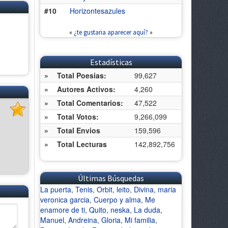
#10
Horizontesazules
«
¿te gustaria aparecer aquí?
»
Estadísticas
»
Total Poesias:
99,627
»
Autores Activos:
4,260
»
Total Comentarios:
47,522
»
Total Votos:
9,266,099
»
Total Envios
159,596
»
Total Lecturas
142,892,756
Últimas Búsquedas
La puerta
,
Tenis
,
Orbit
,
leito
,
Divina
,
maria
veronica garcia
,
Cuerpo y alma
,
Me
enamore de ti
,
Quito
,
neska
,
La duda
,
Manuel
,
Andreina
,
Gloria
,
Mi familia
,