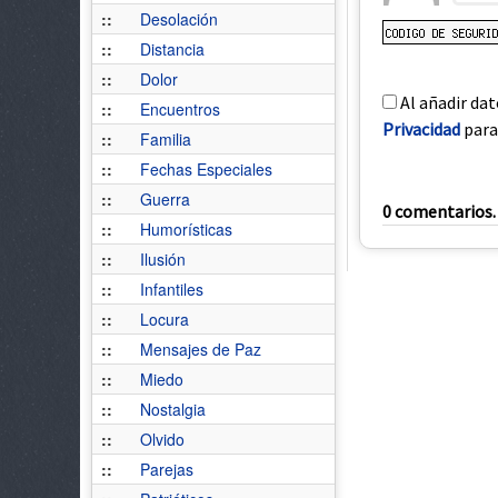
::
Desolación
::
Distancia
::
Dolor
Al añadir dat
::
Encuentros
Privacidad
para 
::
Familia
::
Fechas Especiales
::
Guerra
0 comentarios. 
::
Humorísticas
::
Ilusión
::
Infantiles
::
Locura
::
Mensajes de Paz
::
Miedo
::
Nostalgia
::
Olvido
::
Parejas