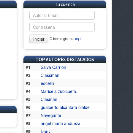
Tu cuenta
Iniciar
O bien regístrate
aquí.
TOP AUTORES DESTACADOS
#1
Salva Carrion
#2
Classman
#3
edcelin
#4
Maricela zubicueta.
#5
Clasman
#6
gualberto alcantara olalde
#7
Navegante
#8
angel maria andueza
#9
Dany