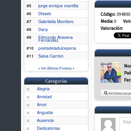
#5
jorge enrique mantilla
#6
DIsseb
Código:
394890
Media:
0
Vot
#7
Gabriiella Monttero
Valoración:
#8
Dany
#9
Edmundo Aravena
Fernández
#10
poetadeladulcepena
#11
Salva Carrion
No
«
Ver últimas Poesias
»
Paí
Fec
Categorías
::
Alegria
Ver todas sus p
::
Amistad
::
Amor
::
Angustia
::
Ausencia
::
Dedicatorias