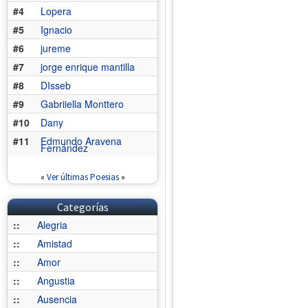
#4
Lopera
#5
Ignacio
#6
jureme
#7
jorge enrique mantilla
#8
DIsseb
#9
Gabriiella Monttero
#10
Dany
#11
Edmundo Aravena
Fernández
«
Ver últimas Poesias
»
Categorías
::
Alegria
::
Amistad
::
Amor
::
Angustia
::
Ausencia