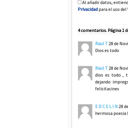
Al añadir datos, entien
Privacidad
para el uso del 
4 comentarios. Página 1 d
Raul T
28 de Nov
Dios es todo
Raul T
28 de Nov
dios es todo , 
dejando impreg
felicitacines
E D C E L I N
28 d
hermosa poesia 