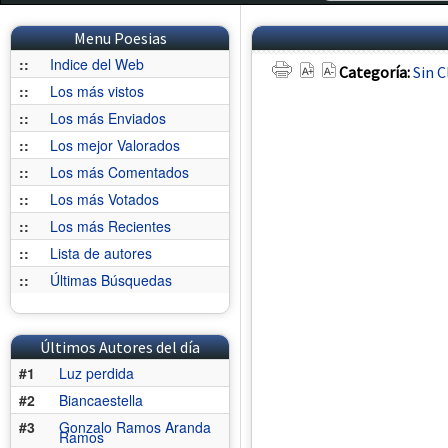
Menu Poesias
::
Indice del Web
Categoría:
Sin C
::
Los más vistos
::
Los más Enviados
::
Los mejor Valorados
::
Los más Comentados
::
Los más Votados
::
Los más Recientes
::
Lista de autores
::
Últimas Búsquedas
Últimos Autores del día
#1
Luz perdida
#2
Biancaestella
#3
Gonzalo Ramos Aranda
Ramos