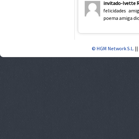
invitado-Ivette 
felicidades am
poema amiga dio
© HGM Network S.L.
||