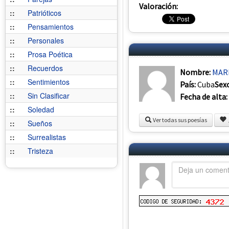
Valoración:
::
Patrióticos
::
Pensamientos
::
Personales
::
Prosa Poética
::
Recuerdos
Nombre:
MAR
::
Sentimientos
País:
Cuba
Sex
::
Sin Clasificar
Fecha de alta:
::
Soledad
Ver todas sus poesías
::
Sueños
::
Surrealistas
::
Tristeza