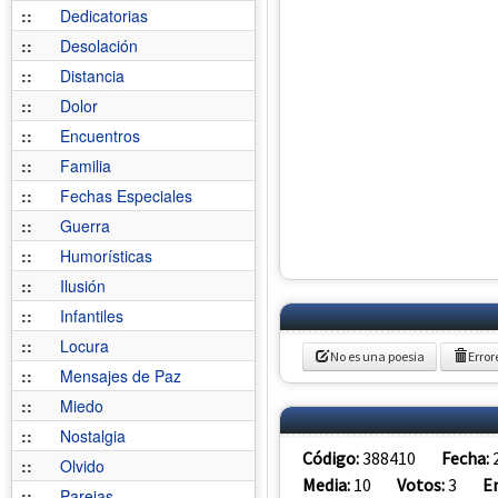
::
Dedicatorias
::
Desolación
::
Distancia
::
Dolor
::
Encuentros
::
Familia
::
Fechas Especiales
::
Guerra
::
Humorísticas
::
Ilusión
::
Infantiles
::
Locura
No es una poesia
Error
::
Mensajes de Paz
::
Miedo
::
Nostalgia
Código:
388410
Fecha:
::
Olvido
Media:
10
Votos:
3
E
::
Parejas