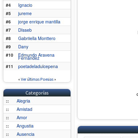
#4
Ignacio
#5
jureme
#6
jorge enrique mantilla
#7
DIsseb
#8
Gabriiella Monttero
#9
Dany
#10
Edmundo Aravena
Fernández
#11
poetadeladulcepena
«
Ver últimas Poesias
»
Categorías
::
Alegria
::
Amistad
::
Amor
::
Angustia
::
Ausencia