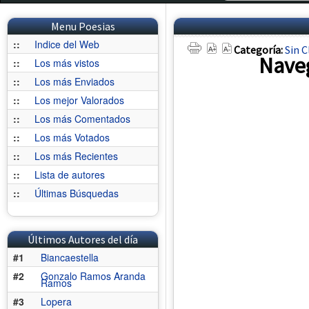
Menu Poesias
::
Indice del Web
Categoría:
Sin C
Naveg
::
Los más vistos
::
Los más Enviados
::
Los mejor Valorados
::
Los más Comentados
::
Los más Votados
::
Los más Recientes
::
Lista de autores
::
Últimas Búsquedas
Últimos Autores del día
#1
Biancaestella
#2
Gonzalo Ramos Aranda
Ramos
#3
Lopera