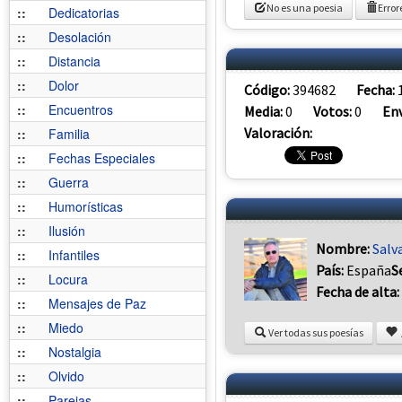
No es una poesia
Error
::
Dedicatorias
::
Desolación
::
Distancia
::
Dolor
Código:
394682
Fecha:
::
Encuentros
Media:
0
Votos:
0
Env
Valoración:
::
Familia
::
Fechas Especiales
::
Guerra
::
Humorísticas
::
Ilusión
Nombre:
Salv
::
Infantiles
País:
España
S
::
Locura
Fecha de alta:
::
Mensajes de Paz
::
Miedo
Ver todas sus poesías
::
Nostalgia
::
Olvido
::
Parejas