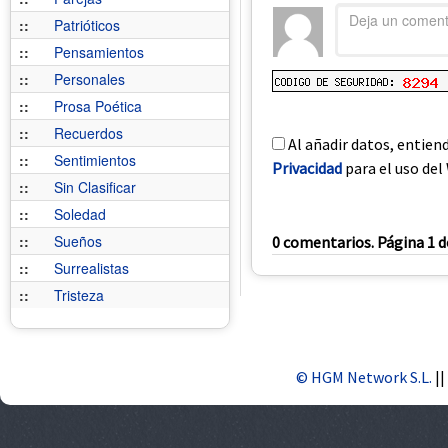
::
Patrióticos
::
Pensamientos
::
Personales
::
Prosa Poética
::
Recuerdos
Al añadir datos, entien
::
Sentimientos
Privacidad
para el uso del 
::
Sin Clasificar
::
Soledad
::
Sueños
0 comentarios. Página 1 d
::
Surrealistas
::
Tristeza
© HGM Network S.L.
||