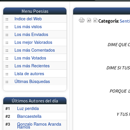
Menu Poesias
::
Indice del Web
Categoría:
Sent
::
Los más vistos
::
Los más Enviados
::
Los mejor Valorados
DIME QUE C
::
Los más Comentados
::
Los más Votados
::
Los más Recientes
DIME SI TU
::
Lista de autores
::
Últimas Búsquedas
PORQUE L
Últimos Autores del día
#1
Luz perdida
Y TUS
#2
Biancaestella
#3
Gonzalo Ramos Aranda
Ramos