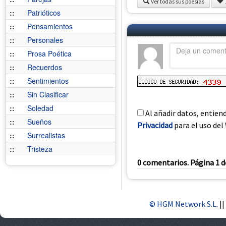
Ver todas sus poesías
::
Patrióticos
::
Pensamientos
::
Personales
::
Prosa Poética
::
Recuerdos
::
Sentimientos
::
Sin Clasificar
::
Soledad
Al añadir datos, entien
::
Sueños
Privacidad
para el uso del 
::
Surrealistas
::
Tristeza
0 comentarios. Página 1 d
© HGM Network S.L.
||