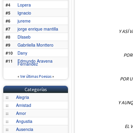
#4
Lopera
#5
Ignacio
#6
jureme
#7
jorge enrique mantilla
Y ASÍ 
#8
DIsseb
#9
Gabriiella Monttero
#10
Dany
POR
#11
Edmundo Aravena
Fernández
«
Ver últimas Poesias
»
POR U
Categorías
::
Alegria
Y AUNQ
::
Amistad
::
Amor
::
Angustia
EL 
::
Ausencia