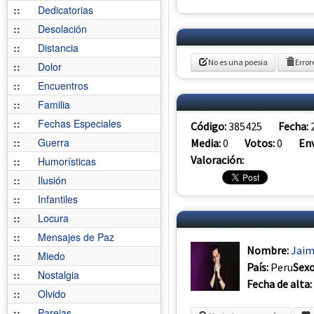
::
Dedicatorias
::
Desolación
::
Distancia
No es una poesia
Error
::
Dolor
::
Encuentros
::
Familia
::
Fechas Especiales
Código:
385425
Fecha:
::
Guerra
Media:
0
Votos:
0
Env
Valoración:
::
Humorísticas
::
Ilusión
::
Infantiles
::
Locura
::
Mensajes de Paz
Nombre:
Jaim
::
Miedo
País:
Peru
Sex
::
Nostalgia
Fecha de alta:
::
Olvido
::
Parejas