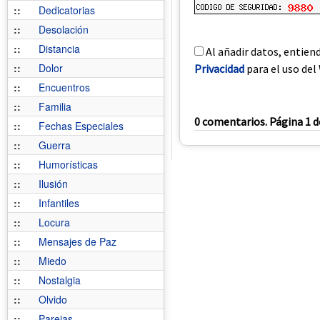
::
Dedicatorias
::
Desolación
::
Distancia
Al añadir datos, entien
::
Dolor
Privacidad
para el uso del 
::
Encuentros
::
Familia
0 comentarios. Página 1 d
::
Fechas Especiales
::
Guerra
::
Humorísticas
::
Ilusión
::
Infantiles
::
Locura
::
Mensajes de Paz
::
Miedo
::
Nostalgia
::
Olvido
::
Parejas