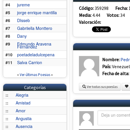
#4
jureme
Código:
359298
Fecha:
#5
jorge enrique mantilla
Media:
4.44
Votos:
34
#6
DIsseb
Valoración:
#7
Gabriiella Monttero
#8
Dany
#9
Edmundo Aravena
Fernández
#10
poetadeladulcepena
Nombre:
Pedr
#11
Salva Carrion
País:
Venezue
Fecha de alta:
«
Ver últimas Poesias
»
Categorías
Ver todas sus poesías
::
Alegria
::
Amistad
::
Amor
::
Angustia
::
Ausencia