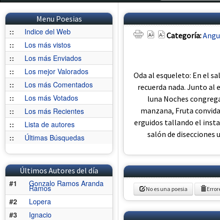
Menu Poesias
::
Indice del Web
Categoría:
Angu
::
Los más vistos
::
Los más Enviados
::
Los mejor Valorados
Oda al esqueleto: En el s
::
Los más Comentados
recuerda nada. Junto al 
::
Los más Votados
luna Noches congregad
manzana, Fruta convidan
::
Los más Recientes
erguidos tallando el insta
::
Lista de autores
salón de disecciones
::
Últimas Búsquedas
Últimos Autores del día
#1
Gonzalo Ramos Aranda
Ramos
No es una poesia
Error
#2
Lopera
#3
Ignacio