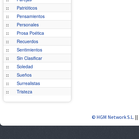
::
Patrióticos
::
Pensamientos
::
Personales
::
Prosa Poética
::
Recuerdos
::
Sentimientos
::
Sin Clasificar
::
Soledad
::
Sueños
::
Surrealistas
::
Tristeza
© HGM Network S.L.
||