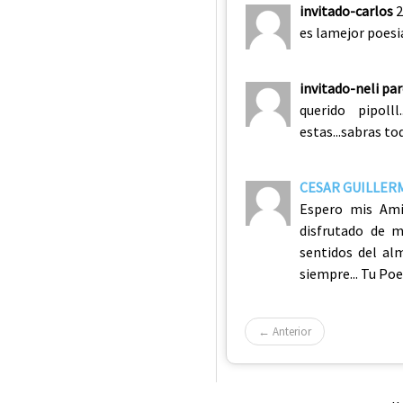
invitado-carlos
2
es lamejor poes
invitado-neli pa
querido pipoll
estas...sabras tod
CESAR GUILLERM
Espero mis Ami
disfrutado de m
sentidos del al
siempre... Tu P
← Anterior