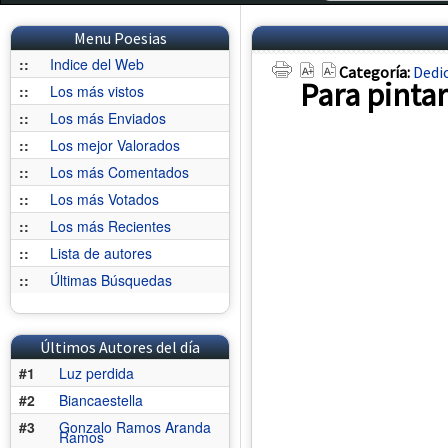
Menu Poesias
::
Indice del Web
Categoría:
Dedi
Para pintar
::
Los más vistos
::
Los más Enviados
::
Los mejor Valorados
::
Los más Comentados
::
Los más Votados
::
Los más Recientes
::
Lista de autores
::
Últimas Búsquedas
Últimos Autores del día
#1
Luz perdida
#2
Biancaestella
#3
Gonzalo Ramos Aranda
Ramos