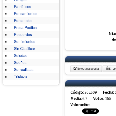
::
Patrióticos
::
Pensamientos
::
Personales
::
Prosa Poética
Mia
::
Recuerdos
do
::
Sentimientos
::
Sin Clasificar
::
Soledad
::
Sueños
No es una poesia
Error
::
Surrealistas
::
Tristeza
Código:
302609
Fecha:
Media:
6.7
Votos:
155
Valoración: