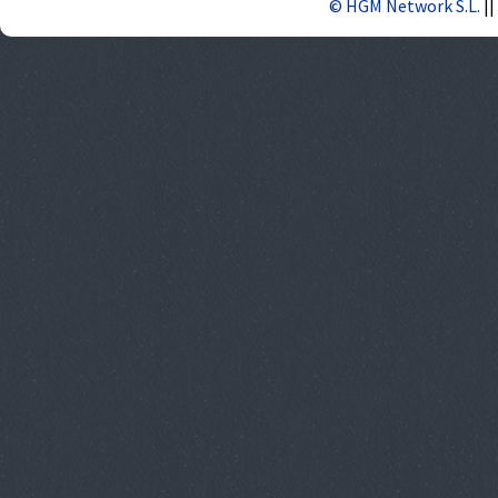
© HGM Network S.L.
||