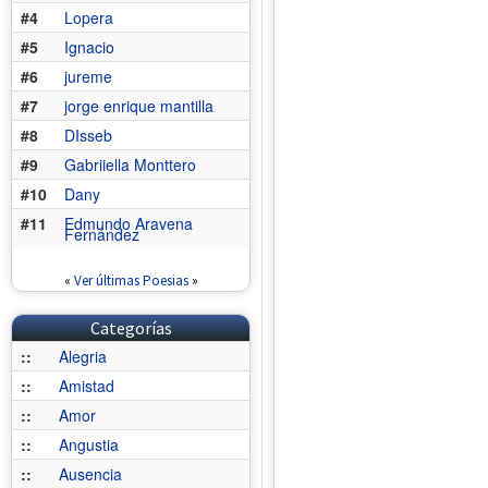
#4
Lopera
#5
Ignacio
#6
jureme
#7
jorge enrique mantilla
#8
DIsseb
#9
Gabriiella Monttero
#10
Dany
#11
Edmundo Aravena
Fernández
«
Ver últimas Poesias
»
Categorías
::
Alegria
::
Amistad
::
Amor
::
Angustia
::
Ausencia