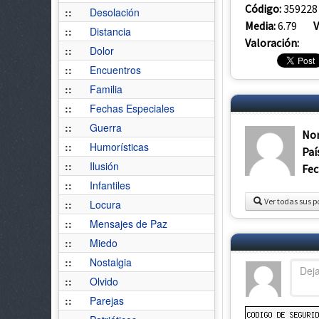
Código:
359228
::
Desolación
Media:
6.79
V
::
Distancia
Valoración:
::
Dolor
::
Encuentros
::
Familia
::
Fechas Especiales
::
Guerra
No
::
Humorísticas
Paí
::
Ilusión
Fec
::
Infantiles
Ver todas sus p
::
Locura
::
Mensajes de Paz
::
Miedo
::
Nostalgia
::
Olvido
::
Parejas