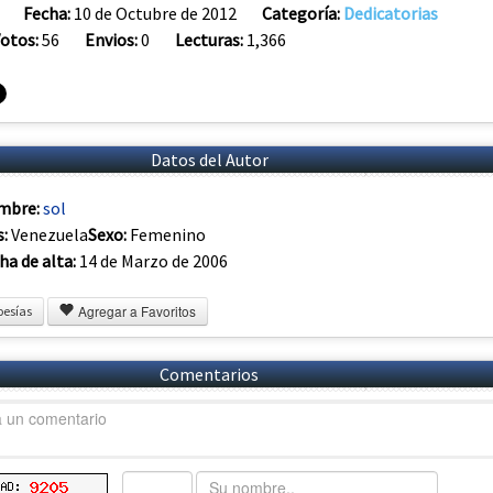
Fecha:
10 de Octubre de 2012
Categoría:
Dedicatorias
otos:
56
Envios:
0
Lecturas:
1,366
Datos del Autor
mbre:
sol
s:
Venezuela
Sexo:
Femenino
ha de alta:
14 de Marzo de 2006
Agregar a Favoritos
oesías
Comentarios