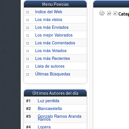
Menu Poesias
::
Indice del Web
Categ
::
Los más vistos
::
Los más Enviados
::
Los mejor Valorados
::
Los más Comentados
::
Los más Votados
::
Los más Recientes
::
Lista de autores
::
Últimas Búsquedas
Últimos Autores del día
#1
Luz perdida
#2
Biancaestella
#3
Gonzalo Ramos Aranda
Ramos
#4
Lopera