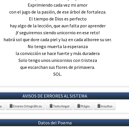
Exprimiendo cada vez mi amor
con el jugo de la pasión, de ese árbol de fortaleza.
El tiempo de Dios es perfecto
hay algo de la lección, que aun falta por aprender
¡Y seguiremos siendo unicornio en ese reto!
habrá sol que dore cada piel y luz en cada alboree su ser.
No tengo muerta la esperanza
la convicción se hace fuerte y más duradera
Solo tengo unos unicornios con tristeza
que escarchan sus flores de primavera.
SOL.
AVISOS DE ERRORES AL SISTEMA
ia
Errores Ortográficos
Texto Ilegal
Plágio
Insultos
Datos del Poema