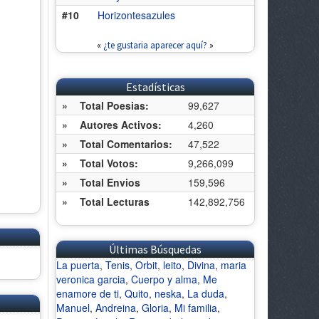
#10
Horizontesazules
«
¿te gustaria aparecer aquí?
»
Estadísticas
»
Total Poesias:
99,627
»
Autores Activos:
4,260
»
Total Comentarios:
47,522
»
Total Votos:
9,266,099
»
Total Envios
159,596
»
Total Lecturas
142,892,756
Últimas Búsquedas
La puerta
,
Tenis
,
Orbit
,
leito
,
Divina
,
maria
veronica garcia
,
Cuerpo y alma
,
Me
enamore de ti
,
Quito
,
neska
,
La duda
,
Manuel
,
Andreina
,
Gloria
,
Mi familia
,