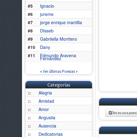
#5
Ignacio
#6
jureme
#7
jorge enrique mantilla
#8
DIsseb
#9
Gabriiella Monttero
#10
Dany
#11
Edmundo Aravena
Fernández
«
Ver últimas Poesias
»
Categorías
::
Alegria
::
Amistad
::
Amor
No es una poes
::
Angustia
::
Ausencia
::
Dedicatorias