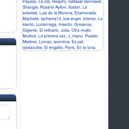
Payaso
,
La ola
,
Respiro
,
baltasar bennasar
,
Shangai
,
Rosario Ayllon
,
Ilusion
,
La
soledad
,
Luis de la Morena
,
Enamorada
,
Machete
,
lachanta13
,
luis angel
,
Interior
,
Lo
siento
,
Luciernaga
,
Insecto
,
Groseros
,
Gigante
,
El relicario
,
Julia
,
Otra mujer
,
Muiños
,
La primera vez
,
J_manu
,
Puesto
,
Madres
,
Lomas
,
anonima
,
Es pat
,
ojosazules
,
El engaño
,
París
,
En la luna
,