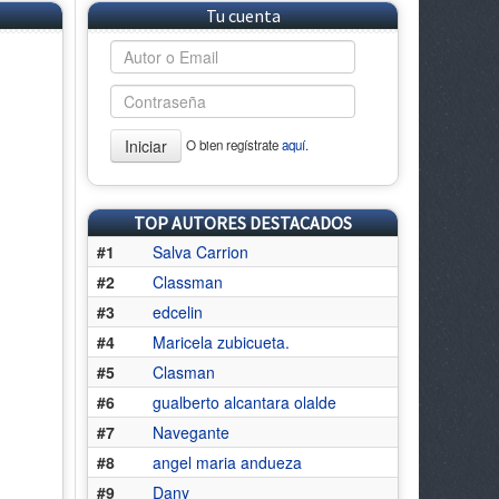
Tu cuenta
Iniciar
O bien regístrate
aquí.
TOP AUTORES DESTACADOS
#1
Salva Carrion
#2
Classman
#3
edcelin
#4
Maricela zubicueta.
#5
Clasman
#6
gualberto alcantara olalde
#7
Navegante
#8
angel maria andueza
#9
Dany