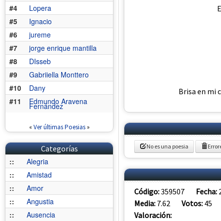
#4
Lopera
E
#5
Ignacio
#6
jureme
#7
jorge enrique mantilla
#8
DIsseb
#9
Gabriiella Monttero
#10
Dany
Brisa en mi c
#11
Edmundo Aravena
Fernández
«
Ver últimas Poesias
»
No es una poesia
Error
Categorías
::
Alegria
::
Amistad
::
Amor
Código:
359507
Fecha:
::
Angustia
Media:
7.62
Votos:
45
::
Ausencia
Valoración: