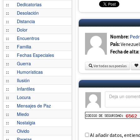
::
Dedicatorias
::
Desolación
::
Distancia
::
Dolor
Nombre:
Pedr
::
Encuentros
País:
Venezue
::
Familia
Fecha de alta:
::
Fechas Especiales
::
Guerra
Ver todas sus poesías
::
Humorísticas
::
Ilusión
::
Infantiles
::
Locura
::
Mensajes de Paz
::
Miedo
::
Nostalgia
::
Olvido
Al añadir datos, entien
::
Parejas