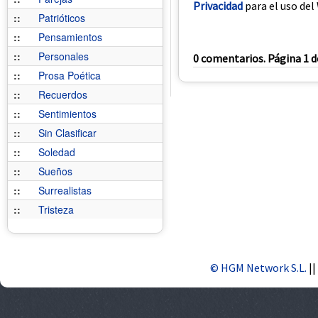
Privacidad
para el uso del 
::
Patrióticos
::
Pensamientos
::
Personales
0 comentarios. Página 1 d
::
Prosa Poética
::
Recuerdos
::
Sentimientos
::
Sin Clasificar
::
Soledad
::
Sueños
::
Surrealistas
::
Tristeza
© HGM Network S.L.
||