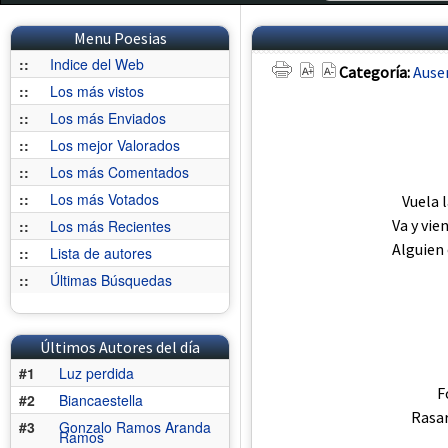
Menu Poesias
::
Indice del Web
Categoría:
Ause
::
Los más vistos
::
Los más Enviados
::
Los mejor Valorados
::
Los más Comentados
::
Los más Votados
Vuela l
Va y vie
::
Los más Recientes
Alguien
::
Lista de autores
::
Últimas Búsquedas
Últimos Autores del día
#1
Luz perdida
F
#2
Biancaestella
Rasar
#3
Gonzalo Ramos Aranda
Ramos