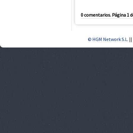
0 comentarios. Página 1 d
© HGM Network S.L.
||