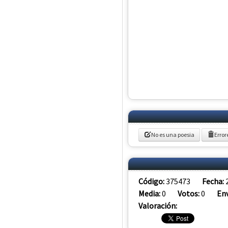
No es una poesia
Error
Código:
375473
Fecha:
Media:
0
Votos:
0
Env
Valoración: