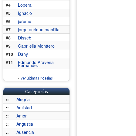
#4
Lopera
#5
Ignacio
#6
jureme
#7
jorge enrique mantilla
#8
DIsseb
#9
Gabriiella Monttero
#10
Dany
#11
Edmundo Aravena
Fernández
«
Ver últimas Poesias
»
Categorías
::
Alegria
::
Amistad
::
Amor
::
Angustia
::
Ausencia