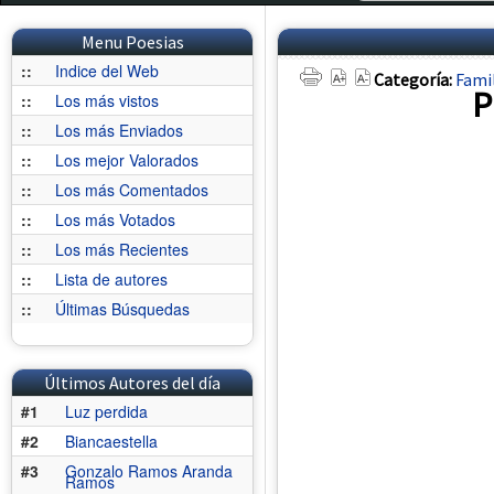
Menu Poesias
::
Indice del Web
Categoría:
Fami
P
::
Los más vistos
::
Los más Enviados
::
Los mejor Valorados
::
Los más Comentados
::
Los más Votados
::
Los más Recientes
::
Lista de autores
::
Últimas Búsquedas
Últimos Autores del día
#1
Luz perdida
#2
Biancaestella
#3
Gonzalo Ramos Aranda
Ramos