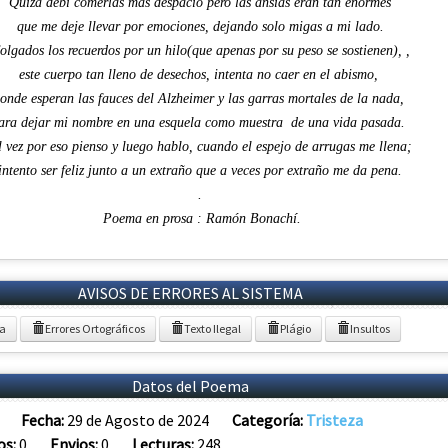
Quizá debí comerlas más despacio pero las ansias eran tan enormes
que me deje llevar por emociones, dejando solo migas a mi lado.
olgados los recuerdos por un hilo(que apenas por su peso se sostienen), ,
este cuerpo tan lleno de desechos, intenta no caer en el abismo,
onde esperan las fauces del Alzheimer y las garras mortales de la nada,
ara dejar mi nombre en una esquela como muestra de una vida pasada.
l vez por eso pienso y luego hablo, cuando el espejo de arrugas me llena;
intento ser feliz junto a un extraño que a veces por extraño me da pena.
.
Poema en prosa : Ramón Bonachí.
AVISOS DE ERRORES AL SISTEMA
ia
Errores Ortográficos
Texto Ilegal
Plágio
Insultos
Datos del Poema
Fecha:
29 de Agosto de 2024
Categoría:
Tristeza
os:
0
Envios:
0
Lecturas:
248