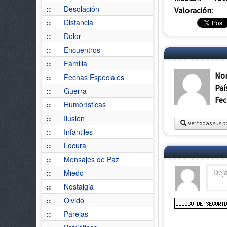
::
Desolación
Valoración:
::
Distancia
::
Dolor
::
Encuentros
::
Familia
No
::
Fechas Especiales
Paí
::
Guerra
Fec
::
Humorísticas
::
Ilusión
Ver todas sus p
::
Infantiles
::
Locura
::
Mensajes de Paz
::
Miedo
::
Nostalgia
::
Olvido
::
Parejas