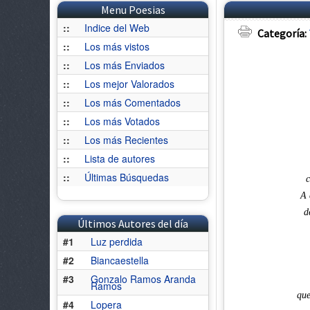
Menu Poesias
::
Indice del Web
Categoría:
::
Los más vistos
::
Los más Enviados
::
Los mejor Valorados
::
Los más Comentados
::
Los más Votados
::
Los más Recientes
::
Lista de autores
::
Últimas Búsquedas
c
A 
d
Últimos Autores del día
#1
Luz perdida
#2
Biancaestella
#3
Gonzalo Ramos Aranda
Ramos
que
#4
Lopera