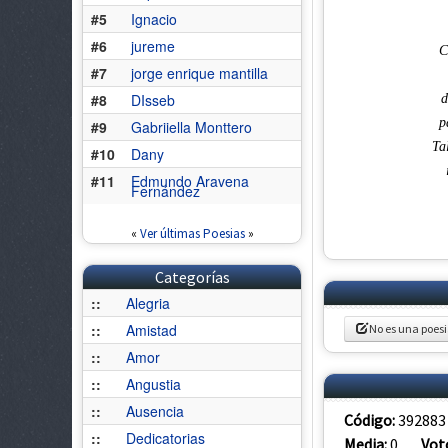
#5
Ignacio
#6
jureme
C
#7
jorge enrique mantilla
#8
DIsseb
d
p
#9
Gabriiella Monttero
Ta
#10
Dany
#11
Edmundo Aravena
Fernández
«
Ver últimas Poesias
»
Categorías
::
Alegria
::
Amistad
No es una poes
::
Amor
::
Angustia
::
Ausencia
Código:
392883
::
Dedicatorias
Media:
0
Vot