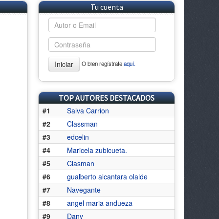
Tu cuenta
Iniciar
O bien regístrate
aquí.
TOP AUTORES DESTACADOS
#1
Salva Carrion
#2
Classman
#3
edcelin
#4
Maricela zubicueta.
#5
Clasman
#6
gualberto alcantara olalde
#7
Navegante
#8
angel maria andueza
#9
Dany