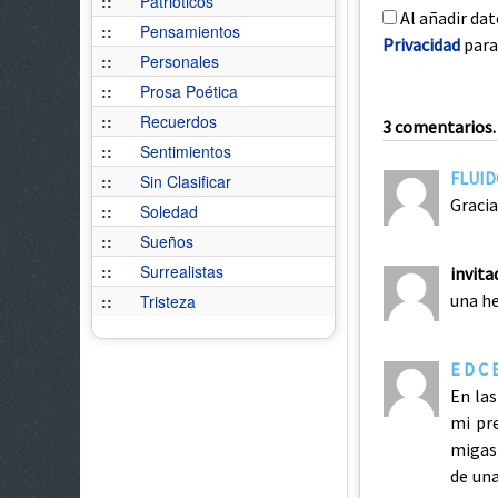
::
Patrióticos
Al añadir dat
::
Pensamientos
Privacidad
para 
::
Personales
::
Prosa Poética
::
Recuerdos
3 comentarios. 
::
Sentimientos
FLUI
::
Sin Clasificar
Gracia
::
Soledad
::
Sueños
::
Surrealistas
invit
una h
::
Tristeza
E D C E
En las
mi pr
migas
de un