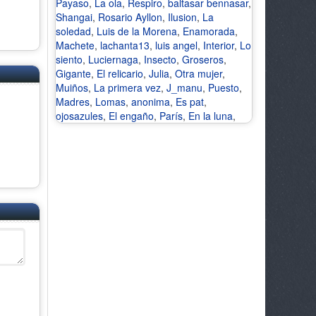
Payaso
,
La ola
,
Respiro
,
baltasar bennasar
,
Shangai
,
Rosario Ayllon
,
Ilusion
,
La
soledad
,
Luis de la Morena
,
Enamorada
,
Machete
,
lachanta13
,
luis angel
,
Interior
,
Lo
siento
,
Luciernaga
,
Insecto
,
Groseros
,
Gigante
,
El relicario
,
Julia
,
Otra mujer
,
Muiños
,
La primera vez
,
J_manu
,
Puesto
,
Madres
,
Lomas
,
anonima
,
Es pat
,
ojosazules
,
El engaño
,
París
,
En la luna
,