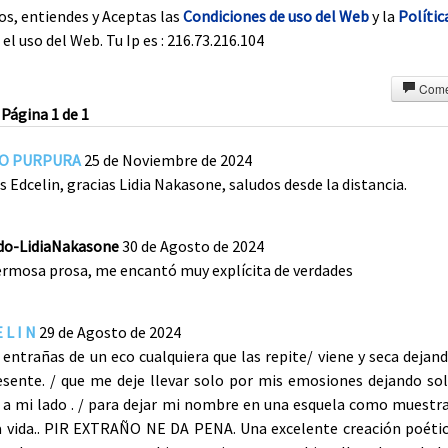
os, entiendes y Aceptas las
Condiciones de uso del Web
y la
Polític
el uso del Web. Tu Ip es : 216.73.216.104
Come
Página 1 de 1
DO PURPURA
25 de Noviembre de 2024
s Edcelin, gracias Lidia Nakasone, saludos desde la distancia.
ado-LidiaNakasone
30 de Agosto de 2024
ermosa prosa, me encantó muy explícita de verdades
 L I N
29 de Agosto de 2024
 entrañas de un eco cualquiera que las repite/ viene y seca dejan
esente. / que me deje llevar solo por mis emosiones dejando so
 a mi lado . / para dejar mi nombre en una esquela como muestr
a vida.. PIR EXTRAÑO NE DA PENA. Una excelente creación poéti