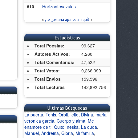
#10
Horizontesazules
«
¿te gustaria aparecer aquí?
»
Estadísticas
»
Total Poesias:
99,627
»
Autores Activos:
4,260
»
Total Comentarios:
47,522
»
Total Votos:
9,266,099
»
Total Envios
159,596
»
Total Lecturas
142,892,756
Últimas Búsquedas
La puerta
,
Tenis
,
Orbit
,
leito
,
Divina
,
maria
veronica garcia
,
Cuerpo y alma
,
Me
enamore de ti
,
Quito
,
neska
,
La duda
,
Manuel
,
Andreina
,
Gloria
,
Mi familia
,