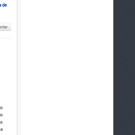
a de
ntar
do
lo
as
ca