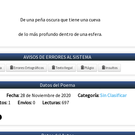
De una peña oscura que tiene una cueva
de lo más profundo dentro de una esfera.
AVISOS DE ERRORES AL SISTEMA
ia
Errores Ortográficos
Texto Ilegal
Plágio
Insultos
Datos del Poema
Fecha:
28 de Noviembre de 2020
Categoría:
Sin Clasificar
tos:
1
Envios:
0
Lecturas:
697