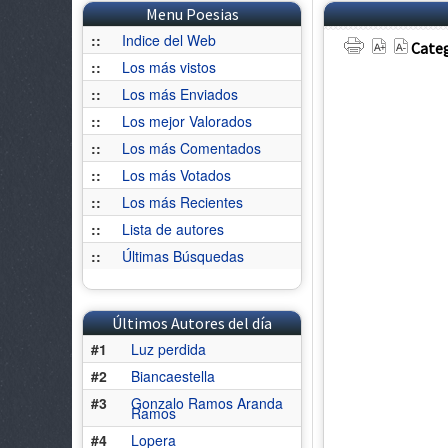
Menu Poesias
::
Indice del Web
Categ
::
Los más vistos
::
Los más Enviados
::
Los mejor Valorados
::
Los más Comentados
::
Los más Votados
::
Los más Recientes
::
Lista de autores
::
Últimas Búsquedas
Últimos Autores del día
#1
Luz perdida
#2
Biancaestella
#3
Gonzalo Ramos Aranda
Ramos
#4
Lopera