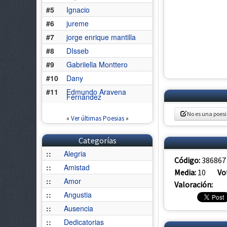
#5
Ignacio
#6
jureme
#7
jorge enrique mantilla
#8
DIsseb
#9
Gabriiella Monttero
#10
Dany
#11
Edmundo Aravena
Fernández
No es una poes
«
Ver últimas Poesias
»
Categorías
::
Alegria
Código:
386867
::
Amistad
Media:
10
Vo
::
Amor
Valoración:
::
Angustia
::
Ausencia
::
Dedicatorias