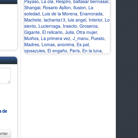
Payaso
,
La ola
,
Respiro
,
baltasar bennasar
,
Shangai
,
Rosario Ayllon
,
Ilusion
,
La
soledad
,
Luis de la Morena
,
Enamorada
,
Machete
,
lachanta13
,
luis angel
,
Interior
,
Lo
siento
,
Luciernaga
,
Insecto
,
Groseros
,
Gigante
,
El relicario
,
Julia
,
Otra mujer
,
Muiños
,
La primera vez
,
J_manu
,
Puesto
,
Madres
,
Lomas
,
anonima
,
Es pat
,
ojosazules
,
El engaño
,
París
,
En la luna
,
a de
ntar