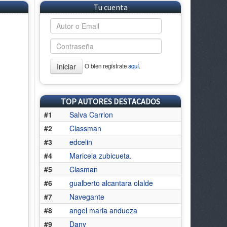
Tu cuenta
Iniciar
O bien regístrate
aquí.
TOP AUTORES DESTACADOS
#1
Salva Carrion
#2
Classman
#3
edcelin
#4
Maricela zubicueta.
#5
Clasman
#6
gualberto alcantara olalde
#7
Navegante
#8
angel maria andueza
#9
Dany