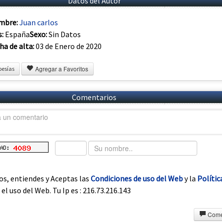
Datos del Autor
mbre:
Juan carlos
s:
España
Sexo:
Sin Datos
ha de alta:
03 de Enero de 2020
Agregar a Favoritos
oesías
Comentarios
os, entiendes y Aceptas las
Condiciones de uso del Web
y la
Polític
el uso del Web. Tu Ip es : 216.73.216.143
Come