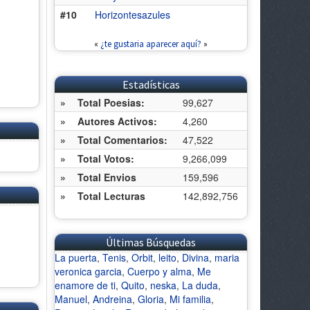
#10
Horizontesazules
«
¿te gustaria aparecer aquí?
»
Estadísticas
»
Total Poesias:
99,627
»
Autores Activos:
4,260
»
Total Comentarios:
47,522
»
Total Votos:
9,266,099
»
Total Envios
159,596
»
Total Lecturas
142,892,756
Últimas Búsquedas
La puerta
,
Tenis
,
Orbit
,
leito
,
Divina
,
maria
veronica garcia
,
Cuerpo y alma
,
Me
enamore de ti
,
Quito
,
neska
,
La duda
,
Manuel
,
Andreina
,
Gloria
,
Mi familia
,