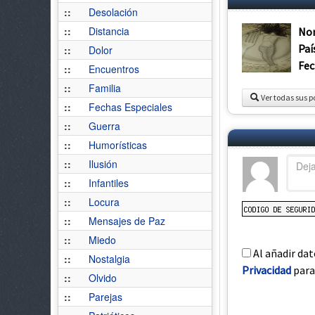
::
Desolación
::
Distancia
No
Paí
::
Dolor
Fec
::
Encuentros
::
Familia
Ver todas sus p
::
Fechas Especiales
::
Guerra
::
Humorísticas
::
Ilusión
::
Infantiles
::
Locura
::
Mensajes de Paz
::
Miedo
Al añadir dat
::
Nostalgia
Privacidad
para 
::
Olvido
::
Parejas