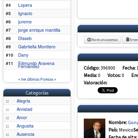
#4
Lopera
#5
Ignacio
#6
jureme
#7
jorge enrique mantilla
#8
DIsseb
No es una poesia
Error
#9
Gabriiella Monttero
#10
Dany
#11
Edmundo Aravena
Fernández
Código:
396900
Fecha:
Media:
0
Votos:
0
Env
«
Ver últimas Poesias
»
Valoración:
Categorías
::
Alegria
::
Amistad
::
Amor
Nombre:
Gonz
::
Angustia
País:
Mexico
S
::
Ausencia
Fecha de alta: