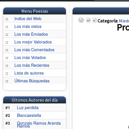
Menu Poesias
::
Indice del Web
Categoría:
Mied
Pro
::
Los más vistos
::
Los más Enviados
::
Los mejor Valorados
::
Los más Comentados
::
Los más Votados
::
Los más Recientes
::
Lista de autores
::
Últimas Búsquedas
Últimos Autores del día
#1
Luz perdida
#2
Biancaestella
#3
Gonzalo Ramos Aranda
Ramos