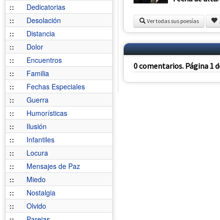
::
Dedicatorias
::
Desolación
Ver todas sus poesías
::
Distancia
::
Dolor
::
Encuentros
0 comentarios. Página 1 d
::
Familia
::
Fechas Especiales
::
Guerra
::
Humorísticas
::
Ilusión
::
Infantiles
::
Locura
::
Mensajes de Paz
::
Miedo
::
Nostalgia
::
Olvido
::
Parejas