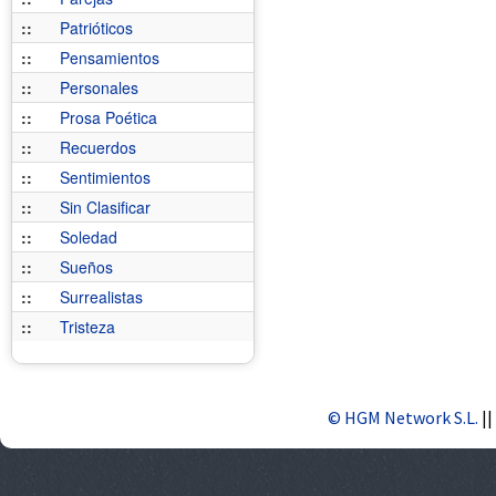
::
Patrióticos
::
Pensamientos
::
Personales
::
Prosa Poética
::
Recuerdos
::
Sentimientos
::
Sin Clasificar
::
Soledad
::
Sueños
::
Surrealistas
::
Tristeza
© HGM Network S.L.
||