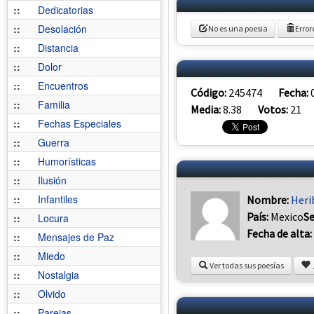
::
Dedicatorias
::
Desolación
No es una poesia
Error
::
Distancia
::
Dolor
::
Encuentros
Código:
245474
Fecha:
::
Familia
Media:
8.38
Votos:
21
::
Fechas Especiales
::
Guerra
::
Humorísticas
::
Ilusión
::
Infantiles
Nombre:
Heri
País:
Mexico
S
::
Locura
Fecha de alta:
::
Mensajes de Paz
::
Miedo
Ver todas sus poesías
::
Nostalgia
::
Olvido
::
Parejas