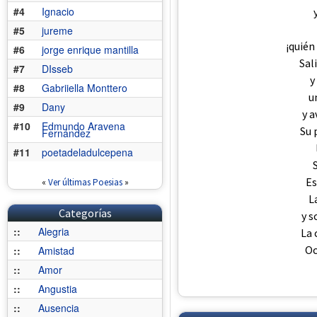
#4
Ignacio
#5
jureme
¡quién
#6
jorge enrique mantilla
Sal
#7
DIsseb
y
#8
Gabriiella Monttero
u
#9
Dany
y a
#10
Edmundo Aravena
Su 
Fernández
#11
poetadeladulcepena
S
Es
«
Ver últimas Poesias
»
L
Categorías
y s
::
Alegria
La 
Oc
::
Amistad
::
Amor
::
Angustia
::
Ausencia