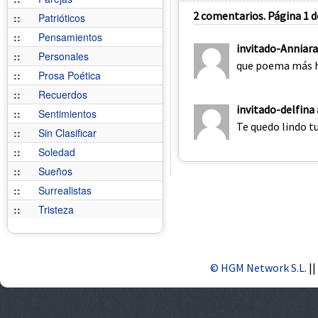
2 comentarios. Página 1 d
::
Patrióticos
::
Pensamientos
invitado-Anniar
::
Personales
que poema más 
::
Prosa Poética
::
Recuerdos
invitado-delfina 
::
Sentimientos
Te quedo lindo t
::
Sin Clasificar
::
Soledad
::
Sueños
::
Surrealistas
::
Tristeza
© HGM Network S.L.
||