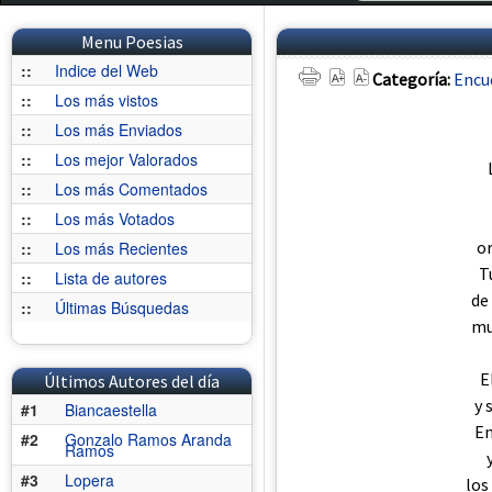
Menu Poesias
::
Indice del Web
Categoría:
Encu
::
Los más vistos
::
Los más Enviados
::
Los mejor Valorados
::
Los más Comentados
::
Los más Votados
or
::
Los más Recientes
T
::
Lista de autores
de
::
Últimas Búsquedas
mu
E
Últimos Autores del día
y 
#1
Biancaestella
En
#2
Gonzalo Ramos Aranda
Ramos
#3
Lopera
los