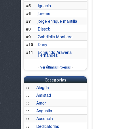
#5
Ignacio
#6
jureme
#7
jorge enrique mantilla
#8
DIsseb
#9
Gabriiella Monttero
#10
Dany
#11
Edmundo Aravena
Fernández
«
Ver últimas Poesias
»
Categorías
::
Alegria
::
Amistad
::
Amor
::
Angustia
::
Ausencia
::
Dedicatorias