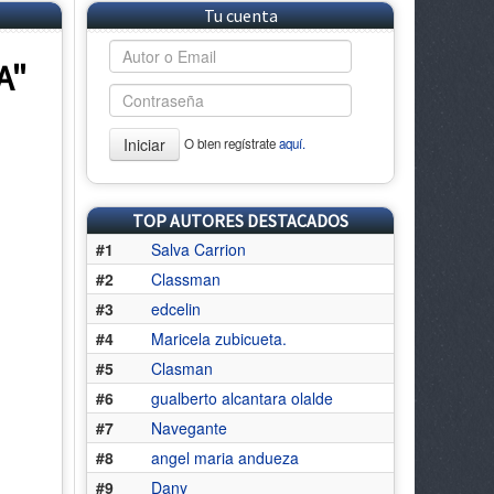
Tu cuenta
A"
Iniciar
O bien regístrate
aquí.
TOP AUTORES DESTACADOS
#1
Salva Carrion
#2
Classman
#3
edcelin
#4
Maricela zubicueta.
#5
Clasman
#6
gualberto alcantara olalde
#7
Navegante
#8
angel maria andueza
#9
Dany