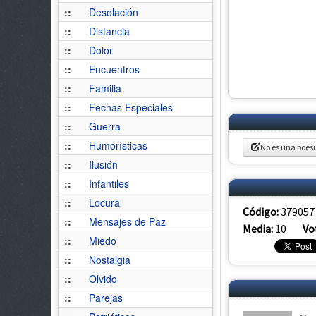
::
Desolación
::
Distancia
::
Dolor
::
Encuentros
::
Familia
::
Fechas Especiales
::
Guerra
::
Humorísticas
No es una poes
::
Ilusión
::
Infantiles
::
Locura
Código:
379057
::
Mensajes de Paz
Media:
10
Vo
::
Miedo
::
Nostalgia
::
Olvido
::
Parejas