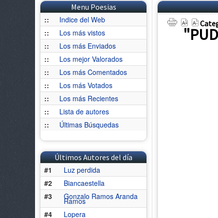
Menu Poesias
::
Indice del Web
Categ
"PUD
::
Los más vistos
::
Los más Enviados
::
Los mejor Valorados
::
Los más Comentados
::
Los más Votados
::
Los más Recientes
::
Lista de autores
::
Últimas Búsquedas
Últimos Autores del día
#1
Luz perdida
#2
Biancaestella
#3
Gonzalo Ramos Aranda
Ramos
#4
Lopera