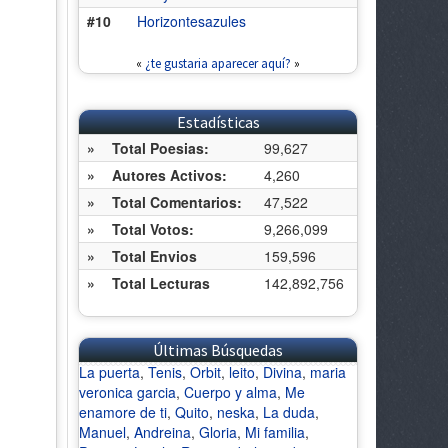
#10
Horizontesazules
«
¿te gustaria aparecer aquí?
»
Estadísticas
»
Total Poesias:
99,627
»
Autores Activos:
4,260
»
Total Comentarios:
47,522
»
Total Votos:
9,266,099
»
Total Envios
159,596
»
Total Lecturas
142,892,756
Últimas Búsquedas
La puerta
,
Tenis
,
Orbit
,
leito
,
Divina
,
maria
veronica garcia
,
Cuerpo y alma
,
Me
enamore de ti
,
Quito
,
neska
,
La duda
,
Manuel
,
Andreina
,
Gloria
,
Mi familia
,