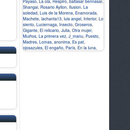
Payaso
,
La ola
,
Respiro
,
baltasar bennasar
,
Shangai
,
Rosario Ayllon
,
Ilusion
,
La
soledad
,
Luis de la Morena
,
Enamorada
,
Machete
,
lachanta13
,
luis angel
,
Interior
,
Lo
siento
,
Luciernaga
,
Insecto
,
Groseros
,
Gigante
,
El relicario
,
Julia
,
Otra mujer
,
Muiños
,
La primera vez
,
J_manu
,
Puesto
,
Madres
,
Lomas
,
anonima
,
Es pat
,
ojosazules
,
El engaño
,
París
,
En la luna
,