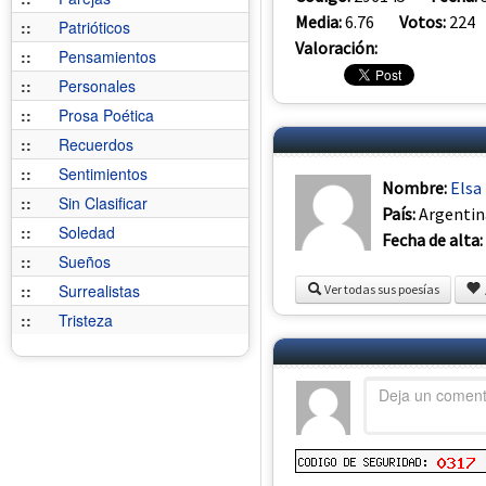
Media:
6.76
Votos:
224
::
Patrióticos
Valoración:
::
Pensamientos
::
Personales
::
Prosa Poética
::
Recuerdos
::
Sentimientos
Nombre:
Elsa
::
Sin Clasificar
País:
Argentin
::
Soledad
Fecha de alta:
::
Sueños
::
Surrealistas
Ver todas sus poesías
::
Tristeza