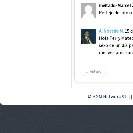
invitado-Marcel
Reflejo del alma 
A. Noceda M.
15 
Hola Terry Mateo
sexo de un día p
me lees precisa
← Anterior
© HGM Network S.L.
||