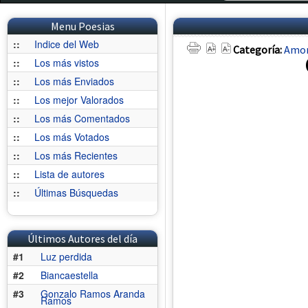
Menu Poesias
::
Indice del Web
Categoría:
Amo
::
Los más vistos
::
Los más Enviados
::
Los mejor Valorados
::
Los más Comentados
::
Los más Votados
::
Los más Recientes
::
Lista de autores
::
Últimas Búsquedas
Últimos Autores del día
#1
Luz perdida
#2
Biancaestella
#3
Gonzalo Ramos Aranda
Ramos