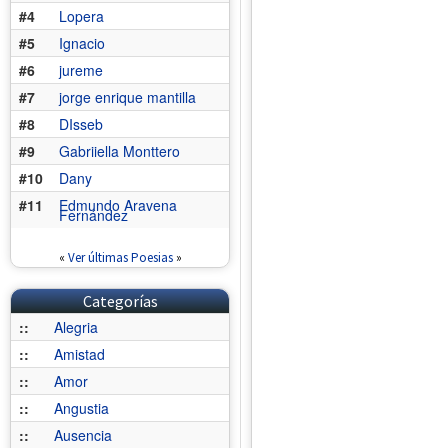
#4
Lopera
#5
Ignacio
#6
jureme
#7
jorge enrique mantilla
#8
DIsseb
#9
Gabriiella Monttero
#10
Dany
#11
Edmundo Aravena
Fernández
«
Ver últimas Poesias
»
Categorías
::
Alegria
::
Amistad
::
Amor
::
Angustia
::
Ausencia