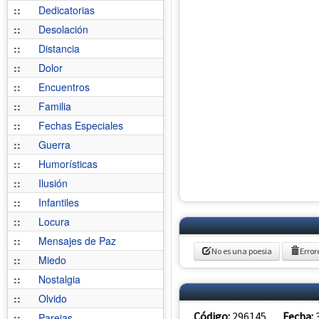
::
Dedicatorias
::
Desolación
::
Distancia
::
Dolor
::
Encuentros
::
Familia
::
Fechas Especiales
::
Guerra
::
Humorísticas
::
Ilusión
::
Infantiles
::
Locura
::
Mensajes de Paz
No es una poesia
Error
::
Miedo
::
Nostalgia
::
Olvido
Código:
296145
Fecha:
::
Parejas