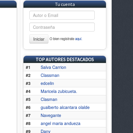
Tu cuenta
Iniciar
O bien regístrate
aquí.
TOP AUTORES DESTACADOS
#1
Salva Carrion
#2
Classman
#3
edcelin
#4
Maricela zubicueta.
#5
Clasman
#6
gualberto alcantara olalde
#7
Navegante
#8
angel maria andueza
#9
Dany