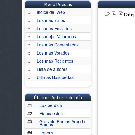
Menu Poesias
::
Indice del Web
Categ
::
Los más vistos
::
Los más Enviados
::
Los mejor Valorados
::
Los más Comentados
::
Los más Votados
::
Los más Recientes
::
Lista de autores
::
Últimas Búsquedas
Últimos Autores del día
#1
Luz perdida
#2
Biancaestella
#3
Gonzalo Ramos Aranda
Ramos
#4
Lopera