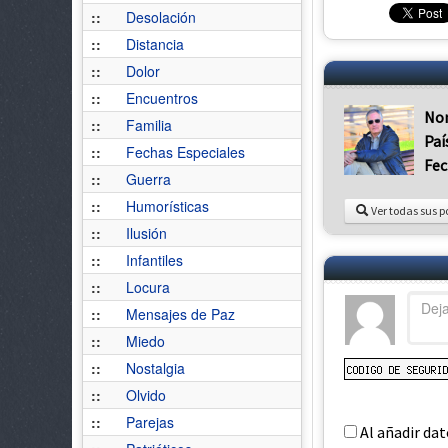
::
Desolación
::
Distancia
::
Dolor
::
Encuentros
No
::
Familia
Paí
::
Fechas Especiales
Fec
::
Guerra
::
Humorísticas
Ver todas sus p
::
Ilusión
::
Infantiles
::
Locura
::
Mensajes de Paz
::
Miedo
::
Nostalgia
::
Olvido
::
Parejas
Al añadir dat