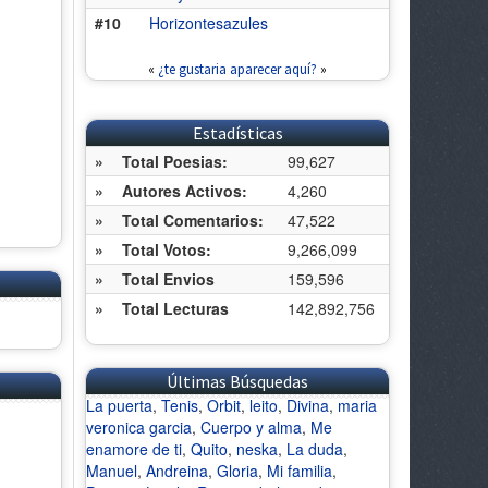
#10
Horizontesazules
«
¿te gustaria aparecer aquí?
»
Estadísticas
»
Total Poesias:
99,627
»
Autores Activos:
4,260
»
Total Comentarios:
47,522
»
Total Votos:
9,266,099
»
Total Envios
159,596
»
Total Lecturas
142,892,756
Últimas Búsquedas
La puerta
,
Tenis
,
Orbit
,
leito
,
Divina
,
maria
veronica garcia
,
Cuerpo y alma
,
Me
enamore de ti
,
Quito
,
neska
,
La duda
,
Manuel
,
Andreina
,
Gloria
,
Mi familia
,