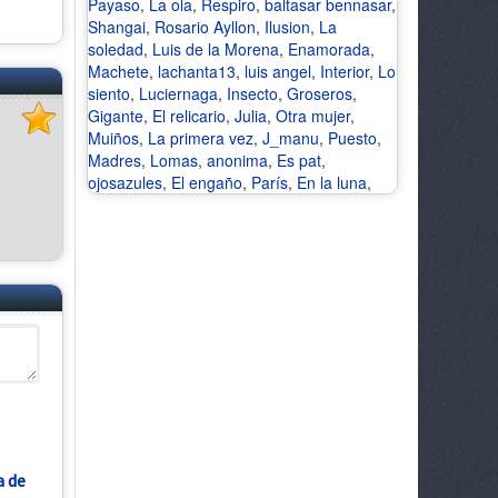
Payaso
,
La ola
,
Respiro
,
baltasar bennasar
,
Shangai
,
Rosario Ayllon
,
Ilusion
,
La
soledad
,
Luis de la Morena
,
Enamorada
,
Machete
,
lachanta13
,
luis angel
,
Interior
,
Lo
siento
,
Luciernaga
,
Insecto
,
Groseros
,
Gigante
,
El relicario
,
Julia
,
Otra mujer
,
Muiños
,
La primera vez
,
J_manu
,
Puesto
,
Madres
,
Lomas
,
anonima
,
Es pat
,
ojosazules
,
El engaño
,
París
,
En la luna
,
a de