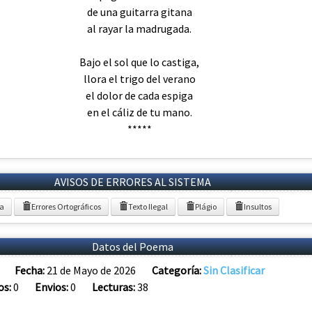
de una guitarra gitana
al rayar la madrugada.
Bajo el sol que lo castiga,
llora el trigo del verano
el dolor de cada espiga
en el cáliz de tu mano.
*****
AVISOS DE ERRORES AL SISTEMA
ia
Errores Ortográficos
Texto Ilegal
Plágio
Insultos
Datos del Poema
Fecha:
21 de Mayo de 2026
Categoría:
Sin Clasificar
os:
0
Envios:
0
Lecturas:
38