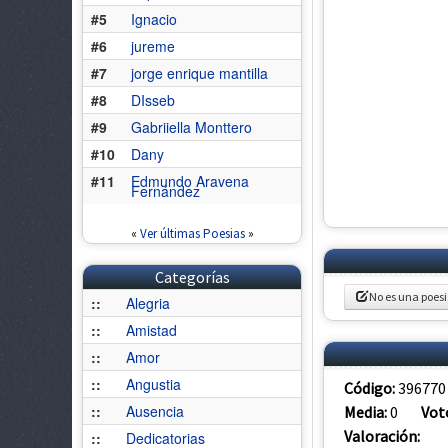
#5
Ignacio
#6
jureme
#7
jorge enrique mantilla
#8
DIsseb
#9
Gabriiella Monttero
#10
Dany
#11
Edmundo Aravena
Fernández
«
Ver últimas Poesias
»
Categorías
No es una poes
::
Alegria
::
Amistad
::
Amor
::
Angustia
Código:
396770
::
Ausencia
Media:
0
Vot
Valoración:
::
Dedicatorias