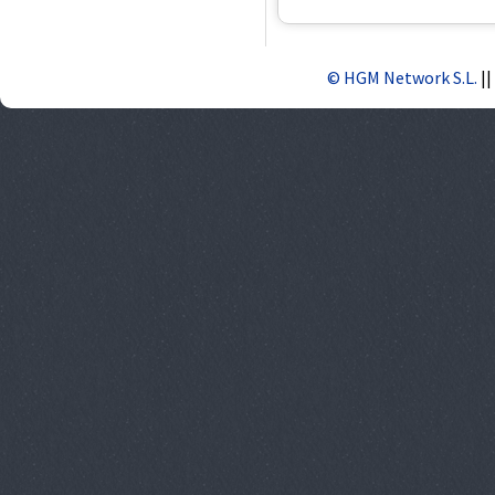
© HGM Network S.L.
||