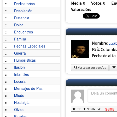
Media:
0
Votos:
0
Env
::
Dedicatorias
Valoración:
::
Desolación
::
Distancia
::
Dolor
::
Encuentros
::
Familia
Nombre:
LGab
::
Fechas Especiales
País:
Colombi
::
Guerra
Fecha de alta:
::
Humorísticas
::
Ilusión
Ver todas sus poesías
::
Infantiles
::
Locura
::
Mensajes de Paz
::
Miedo
::
Nostalgia
::
Olvido
::
Parejas