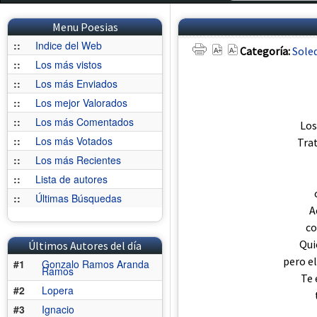
Menu Poesias
::
Indice del Web
Categoría:
Sole
::
Los más vistos
::
Los más Enviados
::
Los mejor Valorados
::
Los más Comentados
Los
::
Los más Votados
Trat
::
Los más Recientes
::
Lista de autores
::
Últimas Búsquedas
A
co
Qui
Últimos Autores del día
pero el
#1
Gonzalo Ramos Aranda
Ramos
Te 
#2
Lopera
#3
Ignacio