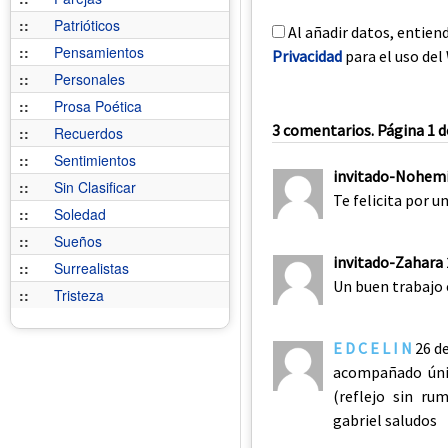
::
Patrióticos
Al añadir datos, entien
::
Pensamientos
Privacidad
para el uso del 
::
Personales
::
Prosa Poética
3 comentarios. Página 1 d
::
Recuerdos
::
Sentimientos
invitado-Nohem
::
Sin Clasificar
Te felicita por 
::
Soledad
::
Sueños
invitado-Zahara
::
Surrealistas
Un buen trabajo
::
Tristeza
E D C E L I N
26 d
acompañado úni
(reflejo sin r
gabriel saludos