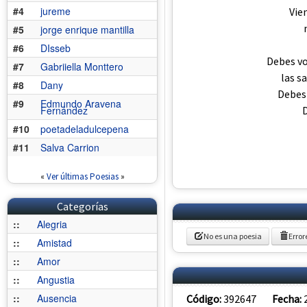
#4
jureme
Vie
#5
jorge enrique mantilla
#6
DIsseb
Debes vo
#7
Gabriiella Monttero
las s
#8
Dany
Debes 
#9
Edmundo Aravena
D
Fernández
#10
poetadeladulcepena
#11
Salva Carrion
«
Ver últimas Poesias
»
Categorías
::
Alegria
No es una poesia
Error
::
Amistad
::
Amor
::
Angustia
::
Ausencia
Código:
392647
Fecha: