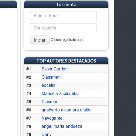
Tu cuenta
Iniciar
O bien regístrate
aquí.
TOP AUTORES DESTACADOS
#1
Salva Carrion
#2
Classman
#3
edcelin
#4
Maricela zubicueta.
#5
Clasman
#6
gualberto alcantara olalde
#7
Navegante
#8
angel maria andueza
#9
Dany