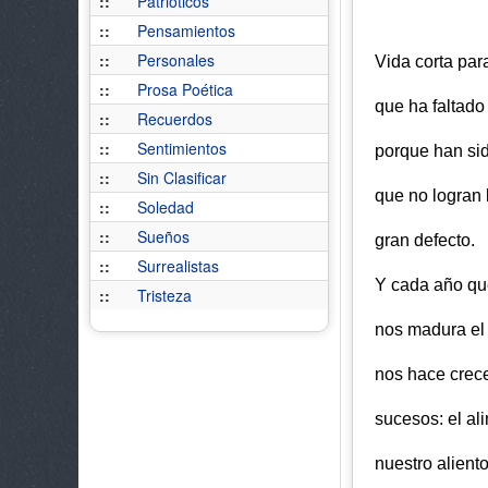
::
Patrióticos
::
Pensamientos
::
Personales
Vida corta pa
::
Prosa Poética
que ha faltado
::
Recuerdos
::
Sentimientos
porque han si
::
Sin Clasificar
que no logran 
::
Soledad
::
Sueños
gran defecto.
::
Surrealistas
Y cada año qu
::
Tristeza
nos madura el
nos hace crece
sucesos: el al
nuestro aliento