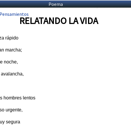
Poema
Pensamientos
RELATANDO LA VIDA
za rápido
ran marcha;
de noche,
 avalancha,
os hombres lentos
aso urgente,
uy segura