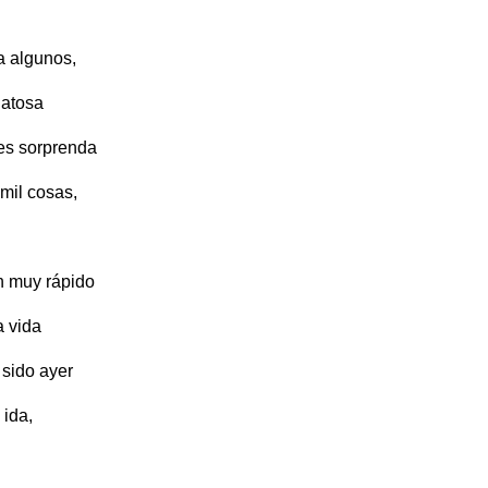
a algunos,
latosa
es sorprenda
 mil cosas,
n muy rápido
a vida
 sido ayer
 ida,