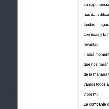
La experiencia
nos dará dificu
también llega
con risas y la
levantad.
Habrá momento
que nos harán 
de la mañana 
vamos todos a 
y por mil.
La compañía d