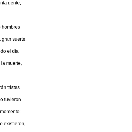
nta gente,
os hombres
 gran suerte,
odo el día
 la muerte,
rán tristes
o tuvieron
el momento;
 existieron,