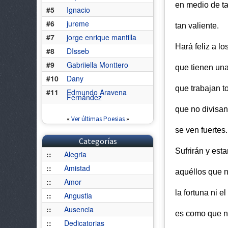
en medio de ta
#5
Ignacio
#6
jureme
tan valiente.
#7
jorge enrique mantilla
Hará feliz a l
#8
DIsseb
#9
Gabriiella Monttero
que tienen una
#10
Dany
que trabajan t
#11
Edmundo Aravena
Fernández
que no divisan
«
Ver últimas Poesias
»
se ven fuertes.
Categorías
Sufrirán y esta
::
Alegria
::
Amistad
aquéllos que n
::
Amor
la fortuna ni 
::
Angustia
::
Ausencia
es como que no
::
Dedicatorias