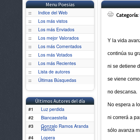
Menu Poesias
::
Indice del Web
Categoría:
::
Los más vistos
::
Los más Enviados
::
Los mejor Valorados
Y la vida avan
::
Los más Comentados
continúa su g
::
Los más Votados
::
Los más Recientes
ni se detiene 
::
Lista de autores
se viene como
::
Últimas Búsquedas
no descansa.
Últimos Autores del día
No espera a l
#1
Luz perdida
#2
Biancaestella
ni correrá a p
#3
Gonzalo Ramos Aranda
Ramos
sólo avanza m
#4
Lopera