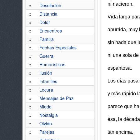
ni nacieron.
::
Desolación
::
Distancia
Vida larga par
::
Dolor
aburrida, muy 
::
Encuentros
::
Familia
sin nada que l
::
Fechas Especiales
ni una sola de
::
Guerra
::
Humorísticas
espantosa.
::
Ilusión
Los días pasa
::
Infantiles
::
Locura
y más rápido l
::
Mensajes de Paz
::
Miedo
parece que ha
::
Nostalgia
ésa, la década
::
Olvido
::
Parejas
tan encima.