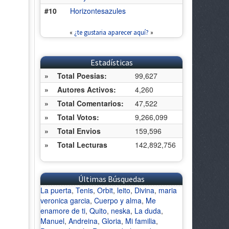
#10
Horizontesazules
«
¿te gustaria aparecer aquí?
»
Estadísticas
»
Total Poesias:
99,627
»
Autores Activos:
4,260
»
Total Comentarios:
47,522
»
Total Votos:
9,266,099
»
Total Envios
159,596
»
Total Lecturas
142,892,756
Últimas Búsquedas
La puerta
,
Tenis
,
Orbit
,
leito
,
Divina
,
maria
veronica garcia
,
Cuerpo y alma
,
Me
enamore de ti
,
Quito
,
neska
,
La duda
,
Manuel
,
Andreina
,
Gloria
,
Mi familia
,