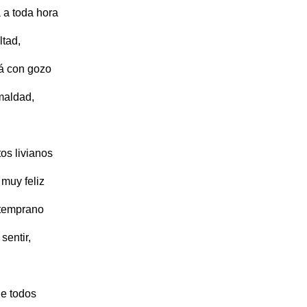
 a toda hora
ltad,
rá con gozo
 maldad,
s livianos
muy feliz
temprano
sentir,
e todos