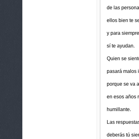
de las person
ellos bien te s
y para siempre
sí te ayudan.
Quien se sient
pasará malos 
porque se va 
en esos años r
humillante.
Las respuesta
deberás tú sie