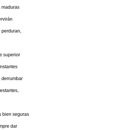
a maduras
ervirán
 perduran,
e superior
instantes
a derrumbar
estantes,
s bien seguras
mpre dar