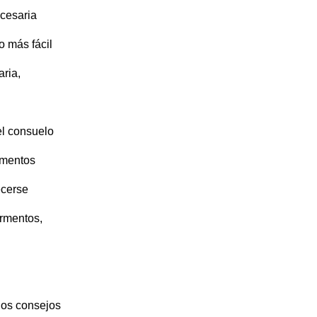
cesaria
o más fácil
aria,
el consuelo
omentos
ecerse
ormentos,
los consejos