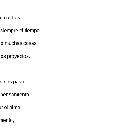
ra muchos
 siempre el tiempo
do muchas cosas
los proyectos,
e nos pasa
 pensamiento,
r el alma;
imento,
.