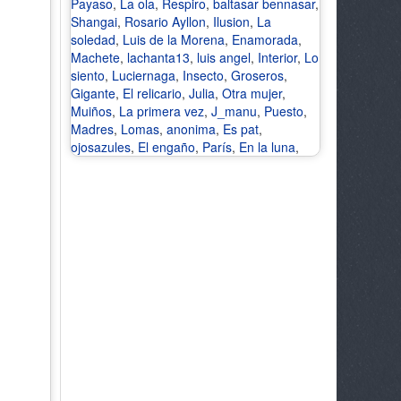
Payaso
,
La ola
,
Respiro
,
baltasar bennasar
,
Shangai
,
Rosario Ayllon
,
Ilusion
,
La
soledad
,
Luis de la Morena
,
Enamorada
,
Machete
,
lachanta13
,
luis angel
,
Interior
,
Lo
siento
,
Luciernaga
,
Insecto
,
Groseros
,
Gigante
,
El relicario
,
Julia
,
Otra mujer
,
Muiños
,
La primera vez
,
J_manu
,
Puesto
,
Madres
,
Lomas
,
anonima
,
Es pat
,
ojosazules
,
El engaño
,
París
,
En la luna
,