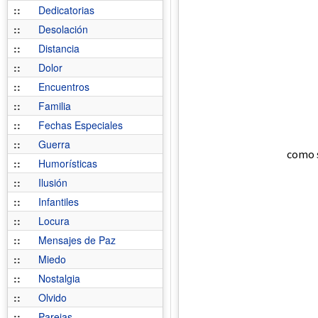
::
Dedicatorias
::
Desolación
::
Distancia
::
Dolor
::
Encuentros
::
Familia
::
Fechas Especiales
::
Guerra
como s
::
Humorísticas
::
Ilusión
::
Infantiles
::
Locura
::
Mensajes de Paz
::
Miedo
::
Nostalgia
::
Olvido
::
Parejas