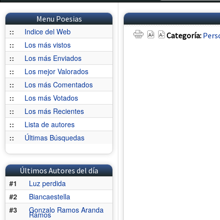
Menu Poesias
::
Indice del Web
Categoría:
Pers
::
Los más vistos
::
Los más Enviados
::
Los mejor Valorados
::
Los más Comentados
::
Los más Votados
::
Los más Recientes
::
Lista de autores
::
Últimas Búsquedas
Últimos Autores del día
#1
Luz perdida
#2
Biancaestella
#3
Gonzalo Ramos Aranda
Ramos