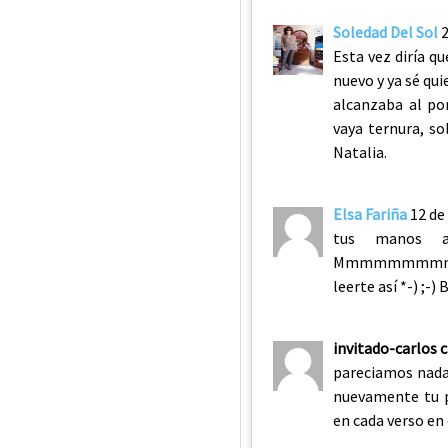
Soledad Del Sol
Esta vez diría qu
nuevo y ya sé qui
alcanzaba al por
vaya ternura, so
Natalia.
Elsa Fariña
12 de
tus manos at
Mmmmmmmmmmmm
leerte así *-) ;-)
invitado-carlos 
pareciamos nadar
nuevamente tu po
en cada verso en 