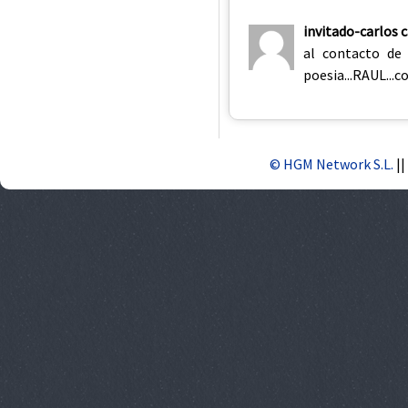
invitado-carlos 
al contacto de
poesia...RAUL...c
© HGM Network S.L.
||