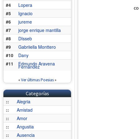
#4
Lopera
co
#5
Ignacio
#6
jureme
#7
jorge enrique mantilla
#8
DIsseb
#9
Gabriiella Monttero
#10
Dany
#11
Edmundo Aravena
Fernández
«
Ver últimas Poesias
»
Categorías
::
Alegria
::
Amistad
::
Amor
::
Angustia
::
Ausencia