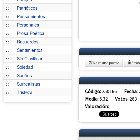
::
Patrióticos
::
Pensamientos
::
Personales
::
Prosa Poética
::
Recuerdos
::
Sentimientos
::
Sin Clasificar
No es una poesia
Error
::
Soledad
::
Sueños
::
Surrealistas
Código:
250166
Fecha:
::
Tristeza
Media:
6.32
Votos:
263
Valoración: