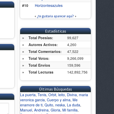
#10
Horizontesazules
«
¿te gustaria aparecer aquí?
»
Estadísticas
»
Total Poesias:
99,627
»
Autores Activos:
4,260
»
Total Comentarios:
47,522
»
Total Votos:
9,266,099
»
Total Envios
159,596
»
Total Lecturas
142,892,756
Últimas Búsquedas
La puerta
,
Tenis
,
Orbit
,
leito
,
Divina
,
maria
veronica garcia
,
Cuerpo y alma
,
Me
enamore de ti
,
Quito
,
neska
,
La duda
,
Manuel
,
Andreina
,
Gloria
,
Mi familia
,