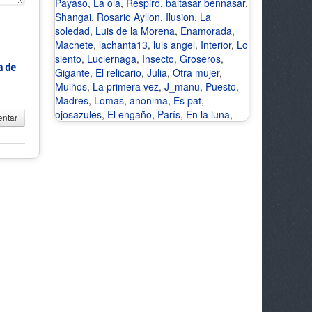
Payaso
,
La ola
,
Respiro
,
baltasar bennasar
,
Shangai
,
Rosario Ayllon
,
Ilusion
,
La
soledad
,
Luis de la Morena
,
Enamorada
,
Machete
,
lachanta13
,
luis angel
,
Interior
,
Lo
siento
,
Luciernaga
,
Insecto
,
Groseros
,
a de
Gigante
,
El relicario
,
Julia
,
Otra mujer
,
Muiños
,
La primera vez
,
J_manu
,
Puesto
,
Madres
,
Lomas
,
anonima
,
Es pat
,
ojosazules
,
El engaño
,
París
,
En la luna
,
ntar