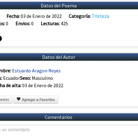
Datos del Poema
Fecha:
03 de Enero de 2022
Categoría:
Tristeza
os:
0
Envios:
0
Lecturas:
425
Datos del Autor
mbre:
Estuardo Aragon Reyes
s:
Ecuador
Sexo:
Masculino
ha de alta:
03 de Enero de 2022
Agregar a Favoritos
oesías
Comentarios