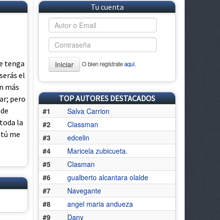
Tu cuenta
e tenga
Iniciar
O bien regístrate
aquí.
serás el
en más
TOP AUTORES DESTACADOS
ar; pero
ede
#1
Salva Carrion
 toda la
#2
Classman
d tú me
#3
edcelin
#4
Maricela zubicueta.
#5
Clasman
#6
gualberto alcantara olalde
#7
Navegante
#8
angel maria andueza
#9
Dany