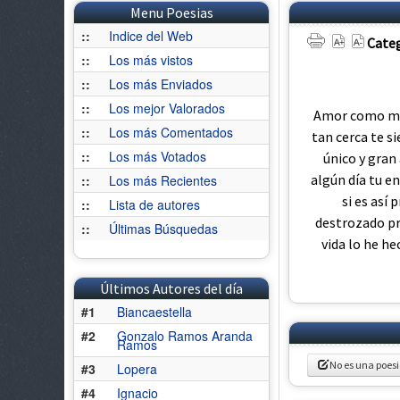
Menu Poesias
::
Indice del Web
Categ
::
Los más vistos
::
Los más Enviados
::
Los mejor Valorados
Amor como me 
::
Los más Comentados
tan cerca te si
::
Los más Votados
único y gran
algún día tu e
::
Los más Recientes
si es así
::
Lista de autores
destrozado pre
::
Últimas Búsquedas
vida lo he he
Últimos Autores del día
#1
Biancaestella
#2
Gonzalo Ramos Aranda
Ramos
No es una poes
#3
Lopera
#4
Ignacio