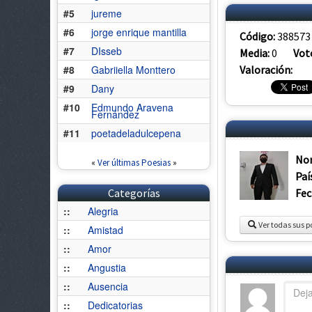
#5
jureme
#6
jorge enrique mantilla
Código:
388573
#7
DIsseb
Media:
0
Vot
Valoración:
#8
Gabriiella Monttero
#9
Dany
#10
Edmundo Aravena
Fernández
#11
poetadeladulcepena
No
«
Ver últimas Poesias
»
Paí
Fec
Categorías
::
Alegria
Ver todas sus p
::
Amistad
::
Amor
::
Angustia
::
Ausencia
::
Dedicatorias