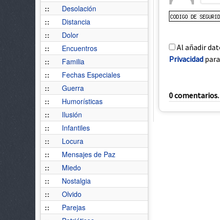
::
Desolación
::
Distancia
::
Dolor
Al añadir dat
::
Encuentros
Privacidad
para 
::
Familia
::
Fechas Especiales
::
Guerra
0 comentarios. 
::
Humorísticas
::
Ilusión
::
Infantiles
::
Locura
::
Mensajes de Paz
::
Miedo
::
Nostalgia
::
Olvido
::
Parejas