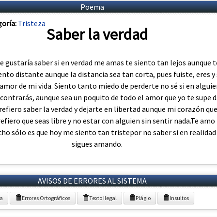
Poema
oría:
Tristeza
Saber la verdad
gustaría saber si en verdad me amas te siento tan lejos aunque t
ento distante aunque la distancia sea tan corta, pues fuiste, eres y 
 amor de mi vida. Siento tanto miedo de perderte no sé si en algui
ncontrarás, aunque sea un poquito de todo el amor que yo te supe d
 prefiero saber la verdad y dejarte en libertad aunque mi corazón qu
fiero que seas libre y no estar con alguien sin sentir nada.Te amo
cho sólo es que hoy me siento tan tristepor no saber si en realida
sigues amando.
AVISOS DE ERRORES AL SISTEMA
ia
Errores Ortográficos
Texto Ilegal
Plágio
Insultos