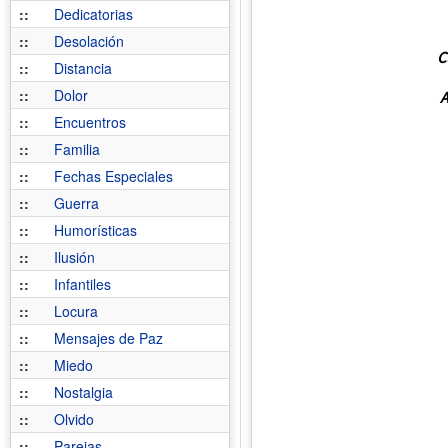
::
Dedicatorias
::
Desolación
C
::
Distancia
::
Dolor
A
::
Encuentros
::
Familia
::
Fechas Especiales
::
Guerra
::
Humorísticas
::
Ilusión
::
Infantiles
::
Locura
::
Mensajes de Paz
::
Miedo
::
Nostalgia
::
Olvido
::
Parejas