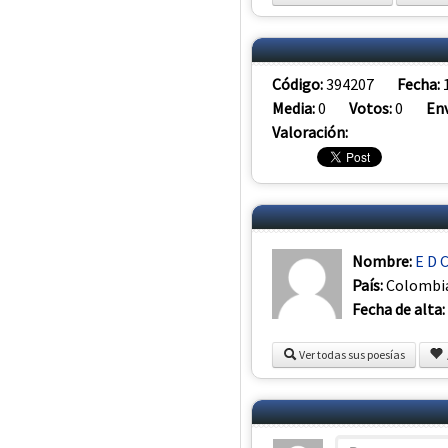
Código:
394207
Fecha:
Media:
0
Votos:
0
Env
Valoración:
Nombre:
E D C
País:
Colombi
Fecha de alta:
Ver todas sus poesías