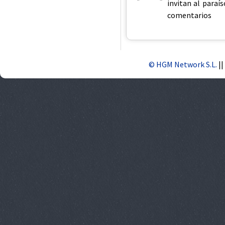
invitan al paraí
comentarios
© HGM Network S.L.
||