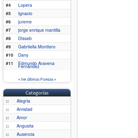
#4
Lopera
#5
Ignacio
#6
jureme
#7
jorge enrique mantilla
#8
DIsseb
#9
Gabriiella Monttero
#10
Dany
#11
Edmundo Aravena
Fernández
«
Ver últimas Poesias
»
Categorías
::
Alegria
::
Amistad
::
Amor
::
Angustia
::
Ausencia