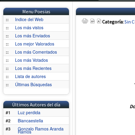
Menu Poesias
::
Indice del Web
Categoría:
Sin C
::
Los más vistos
::
Los más Enviados
::
Los mejor Valorados
::
Los más Comentados
::
Los más Votados
::
Los más Recientes
::
Lista de autores
::
Últimas Búsquedas
Últimos Autores del día
Do
#1
Luz perdida
#2
Biancaestella
#3
Gonzalo Ramos Aranda
Ramos