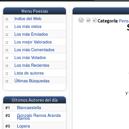
Menu Poesias
::
Indice del Web
Categoría:
Pens
::
Los más vistos
::
Los más Enviados
::
Los mejor Valorados
::
Los más Comentados
::
Los más Votados
::
Los más Recientes
::
Lista de autores
::
Últimas Búsquedas
y
Últimos Autores del día
#1
Biancaestella
#2
Gonzalo Ramos Aranda
Ramos
#3
Lopera