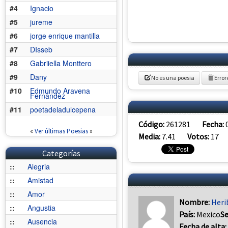
#4
Ignacio
#5
jureme
#6
jorge enrique mantilla
#7
DIsseb
#8
Gabriiella Monttero
#9
Dany
No es una poesia
Error
#10
Edmundo Aravena
Fernández
#11
poetadeladulcepena
Código:
261281
Fecha:
«
Ver últimas Poesias
»
Media:
7.41
Votos:
17
Categorías
::
Alegria
::
Amistad
::
Amor
Nombre:
Heri
::
Angustia
País:
Mexico
S
::
Ausencia
Fecha de alta: