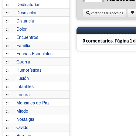
::
Dedicatorias
::
Desolación
Ver todas sus poesías
::
Distancia
::
Dolor
::
Encuentros
0 comentarios. Página 1 d
::
Familia
::
Fechas Especiales
::
Guerra
::
Humorísticas
::
Ilusión
::
Infantiles
::
Locura
::
Mensajes de Paz
::
Miedo
::
Nostalgia
::
Olvido
::
Parejas