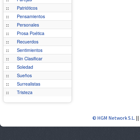
::
Patrióticos
::
Pensamientos
::
Personales
::
Prosa Poética
::
Recuerdos
::
Sentimientos
::
Sin Clasificar
::
Soledad
::
Sueños
::
Surrealistas
::
Tristeza
© HGM Network S.L.
||