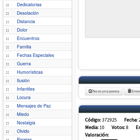
::
Dedicatorias
::
Desolación
::
Distancia
::
Dolor
::
Encuentros
::
Familia
::
Fechas Especiales
::
Guerra
::
Humorísticas
::
Ilusión
::
Infantiles
No es una poesia
Error
::
Locura
::
Mensajes de Paz
::
Miedo
Código:
372925
Fecha:
::
Nostalgia
Media:
10
Votos:
8
E
::
Olvido
Valoración:
::
Parejas