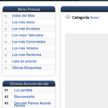
Menu Poesias
::
Indice del Web
Categoría:
Amor
::
Los más vistos
::
Los más Enviados
::
Los mejor Valorados
::
Los más Comentados
::
Los más Votados
::
Los más Recientes
::
Lista de autores
::
Últimas Búsquedas
Últimos Autores del día
#1
Luz perdida
#2
Biancaestella
#3
Gonzalo Ramos Aranda
Ramos