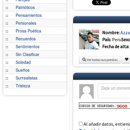
::
Patrióticos
::
Pensamientos
::
Personales
::
Prosa Poética
Nombre:
Azza
::
Recuerdos
País:
Peru
Sex
Fecha de alta:
::
Sentimientos
::
Sin Clasificar
Ver todas sus poesías
::
Soledad
::
Sueños
::
Surrealistas
::
Tristeza
Al añadir datos, entien