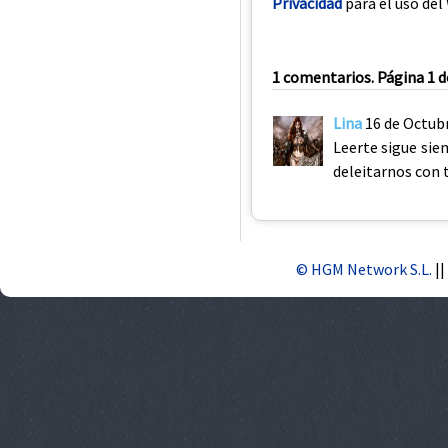
Privacidad
para el uso del 
1 comentarios. Página 1 d
Lina
16 de Octub
Leerte sigue sie
deleitarnos con t
© HGM Network S.L.
||