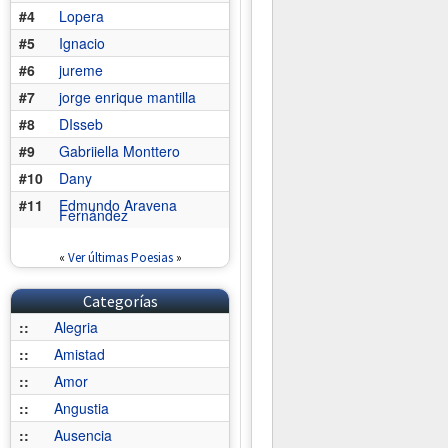
#4
Lopera
#5
Ignacio
#6
jureme
#7
jorge enrique mantilla
#8
DIsseb
#9
Gabriiella Monttero
#10
Dany
#11
Edmundo Aravena
Fernández
«
Ver últimas Poesias
»
Categorías
::
Alegria
::
Amistad
::
Amor
::
Angustia
::
Ausencia