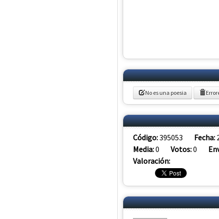
No es una poesia
Error
Código:
395053
Fecha:
Media:
0
Votos:
0
Env
Valoración: