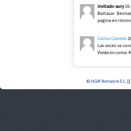
invitado-aury
16
Baltasar Bennas
pagina en rincon 
Carlos Caicedo
2
Las voces se conv
Vivida en coma. 
© HGM Network S.L.
||