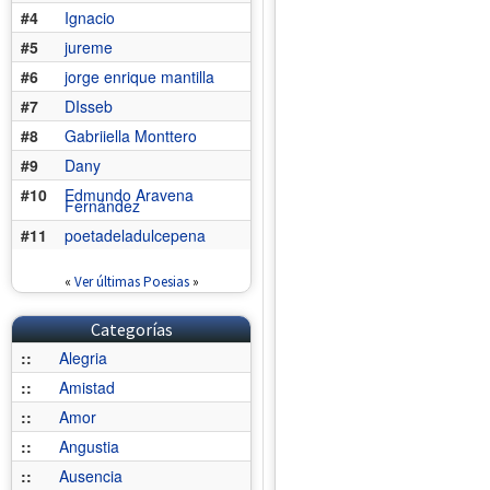
#4
Ignacio
#5
jureme
#6
jorge enrique mantilla
#7
DIsseb
#8
Gabriiella Monttero
#9
Dany
#10
Edmundo Aravena
Fernández
#11
poetadeladulcepena
«
Ver últimas Poesias
»
Categorías
::
Alegria
::
Amistad
::
Amor
::
Angustia
::
Ausencia