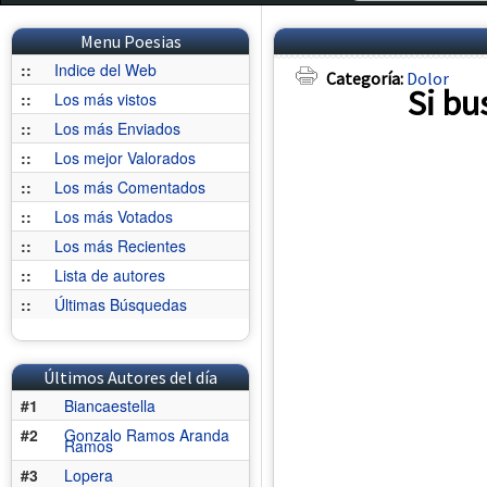
Menu Poesias
::
Indice del Web
Categoría:
Dolor
Si bu
::
Los más vistos
::
Los más Enviados
::
Los mejor Valorados
::
Los más Comentados
::
Los más Votados
::
Los más Recientes
::
Lista de autores
::
Últimas Búsquedas
Últimos Autores del día
#1
Biancaestella
#2
Gonzalo Ramos Aranda
Ramos
#3
Lopera