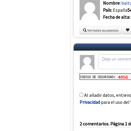
Nombre:
balt
País:
España
S
Fecha de alta:
Ver todas sus poesías
Al añadir datos, entien
Privacidad
para el uso del 
2 comentarios. Página 1 d