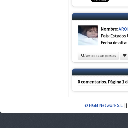
Nombre:
ARO
País:
Estados 
Fecha de alta:
Ver todas sus poesías
0 comentarios. Página 1 d
© HGM Network S.L.
||