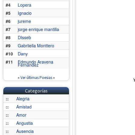
#4
Lopera
#5
Ignacio
#6
jureme
#7
jorge enrique mantilla
#8
DIsseb
#9
Gabriiella Monttero
#10
Dany
#11
Edmundo Aravena
Fernández
«
Ver últimas Poesias
»
Categorías
::
Alegria
::
Amistad
::
Amor
::
Angustia
::
Ausencia