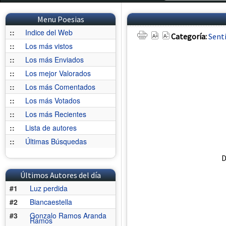
Menu Poesias
::
Indice del Web
Categoría:
Sent
::
Los más vistos
::
Los más Enviados
::
Los mejor Valorados
::
Los más Comentados
::
Los más Votados
::
Los más Recientes
::
Lista de autores
::
Últimas Búsquedas
D
Últimos Autores del día
#1
Luz perdida
#2
Biancaestella
#3
Gonzalo Ramos Aranda
Ramos