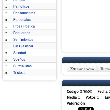
::
Patrióticos
::
Pensamientos
::
Personales
::
Prosa Poética
::
Recuerdos
::
Sentimientos
::
Sin Clasificar
::
Soledad
::
Sueños
::
Surrealistas
No es una poesia
Error
::
Tristeza
Código:
376503
Fecha:
Media:
1
Votos:
1
Env
Valoración: