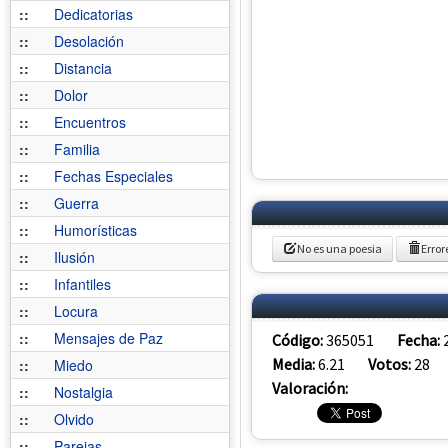
::
Dedicatorias
::
Desolación
::
Distancia
::
Dolor
::
Encuentros
::
Familia
::
Fechas Especiales
::
Guerra
::
Humorísticas
No es una poesia
Error
::
Ilusión
::
Infantiles
::
Locura
::
Mensajes de Paz
Código:
365051
Fecha:
Media:
6.21
Votos:
28
::
Miedo
Valoración:
::
Nostalgia
::
Olvido
::
Parejas