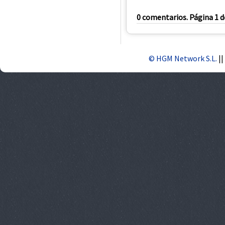
0 comentarios. Página 1 d
© HGM Network S.L.
||