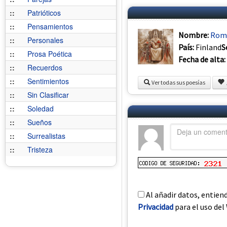
::
Patrióticos
::
Pensamientos
Nombre:
Roma
::
Personales
País:
Finland
S
::
Prosa Poética
Fecha de alta:
::
Recuerdos
::
Sentimientos
Ver todas sus poesías
::
Sin Clasificar
::
Soledad
::
Sueños
::
Surrealistas
::
Tristeza
Al añadir datos, entien
Privacidad
para el uso del 