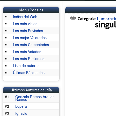
Menu Poesias
::
Indice del Web
Categoría:
Humorísti
singu
::
Los más vistos
::
Los más Enviados
::
Los mejor Valorados
::
Los más Comentados
::
Los más Votados
::
Los más Recientes
::
Lista de autores
::
Últimas Búsquedas
Últimos Autores del día
#1
Gonzalo Ramos Aranda
Ramos
#2
Lopera
#3
Ignacio