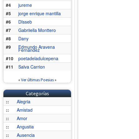
#4
jureme
#5
jorge enrique mantilla
#6
DIsseb
#7
Gabriiella Monttero
#8
Dany
#9
Edmundo Aravena
Fernández
#10
poetadeladulcepena
#11
Salva Carrion
«
Ver últimas Poesias
»
Categorías
::
Alegria
::
Amistad
::
Amor
::
Angustia
::
Ausencia