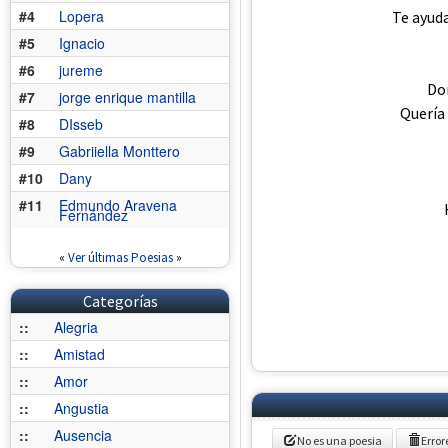
#4
Lopera
Te ayuda
#5
Ignacio
#6
jureme
Don
#7
jorge enrique mantilla
Quería 
#8
DIsseb
#9
Gabriiella Monttero
#10
Dany
#11
Edmundo Aravena
Fernández
«
Ver últimas Poesias
»
Categorías
::
Alegria
::
Amistad
::
Amor
::
Angustia
::
Ausencia
No es una poesia
Error