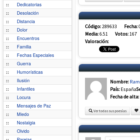
::
Dedicatorias
::
Desolación
::
Distancia
Código:
289633
Fecha:
::
Dolor
Media:
6.51
Votos:
167
::
Encuentros
Valoración:
::
Familia
::
Fechas Especiales
::
Guerra
::
Humorísticas
::
Ilusión
Nombre:
Ram
::
Infantiles
País:
España
S
Fecha de alta:
::
Locura
::
Mensajes de Paz
Ver todas sus poesías
::
Miedo
::
Nostalgia
::
Olvido
::
Parejas