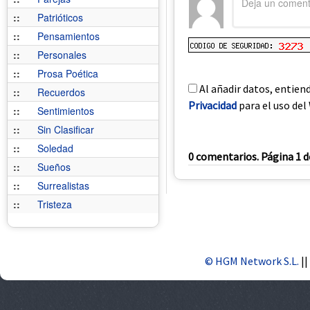
::
Patrióticos
::
Pensamientos
::
Personales
::
Prosa Poética
Al añadir datos, entien
::
Recuerdos
Privacidad
para el uso del 
::
Sentimientos
::
Sin Clasificar
::
Soledad
0 comentarios. Página 1 d
::
Sueños
::
Surrealistas
::
Tristeza
© HGM Network S.L.
||