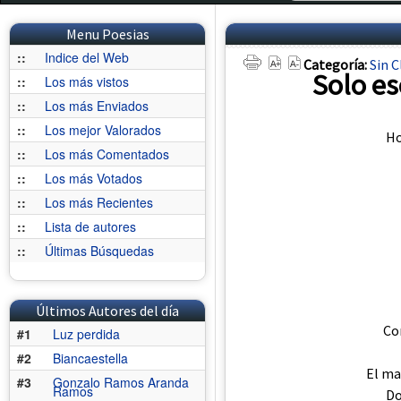
Menu Poesias
::
Indice del Web
Categoría:
Sin C
Solo es
::
Los más vistos
::
Los más Enviados
::
Los mejor Valorados
Ho
::
Los más Comentados
::
Los más Votados
::
Los más Recientes
::
Lista de autores
::
Últimas Búsquedas
Últimos Autores del día
Co
#1
Luz perdida
#2
Biancaestella
El ma
#3
Gonzalo Ramos Aranda
Ramos
Do