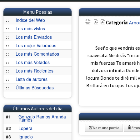
Menu Poesias
::
Indice del Web
Categoría:
Amo
::
Los más vistos
::
Los más Enviados
::
Los mejor Valorados
Sueño que vendrás es
::
Los más Comentados
suavecita Me dirás "mi a
::
Los más Votados
mis fuerzas Te amaré ha
dulzura infinita Donde 
::
Los más Recientes
locura Donde te diré mil 
::
Lista de autores
Brillará en tu ojos Tus o
::
Últimas Búsquedas
Últimos Autores del día
#1
Gonzalo Ramos Aranda
Ramos
#2
Lopera
No es una poesia
Error
#3
Ignacio