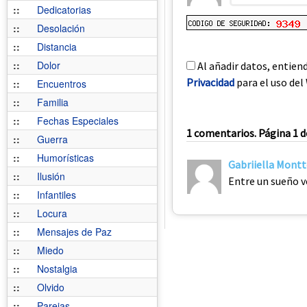
::
Dedicatorias
::
Desolación
::
Distancia
::
Dolor
Al añadir datos, entien
Privacidad
para el uso del 
::
Encuentros
::
Familia
::
Fechas Especiales
1 comentarios. Página 1 d
::
Guerra
::
Humorísticas
Gabriiella Mont
::
Ilusión
Entre un sueño v
::
Infantiles
::
Locura
::
Mensajes de Paz
::
Miedo
::
Nostalgia
::
Olvido
::
Parejas