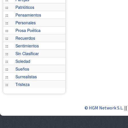
::
Patrióticos
::
Pensamientos
::
Personales
::
Prosa Poética
::
Recuerdos
::
Sentimientos
::
Sin Clasificar
::
Soledad
::
Sueños
::
Surrealistas
::
Tristeza
© HGM Network S.L.
||