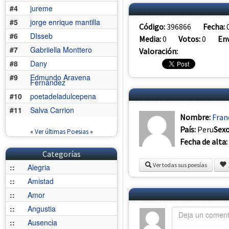
#4
jureme
#5
jorge enrique mantilla
Código:
396866
Fecha:
#6
DIsseb
Media:
0
Votos:
0
Env
#7
Gabriiella Monttero
Valoración:
#8
Dany
#9
Edmundo Aravena
Fernández
#10
poetadeladulcepena
#11
Salva Carrion
Nombre:
Fran
País:
Peru
Sex
«
Ver últimas Poesias
»
Fecha de alta:
Categorías
Ver todas sus poesías
::
Alegria
::
Amistad
::
Amor
::
Angustia
::
Ausencia