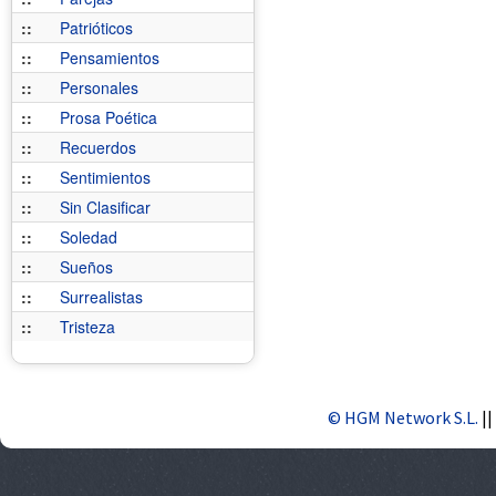
::
Patrióticos
::
Pensamientos
::
Personales
::
Prosa Poética
::
Recuerdos
::
Sentimientos
::
Sin Clasificar
::
Soledad
::
Sueños
::
Surrealistas
::
Tristeza
© HGM Network S.L.
||