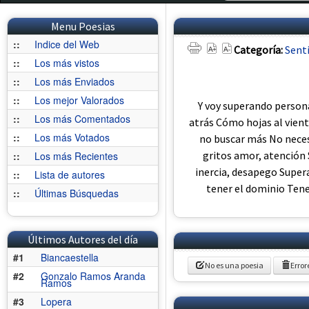
Menu Poesias
::
Indice del Web
Categoría:
Sent
::
Los más vistos
::
Los más Enviados
::
Los mejor Valorados
Y voy superando person
::
Los más Comentados
atrás Cómo hojas al vient
::
Los más Votados
no buscar más No neces
gritos amor, atención 
::
Los más Recientes
inercia, desapego Supera
::
Lista de autores
tener el dominio Tene
::
Últimas Búsquedas
Últimos Autores del día
#1
Biancaestella
No es una poesia
Error
#2
Gonzalo Ramos Aranda
Ramos
#3
Lopera