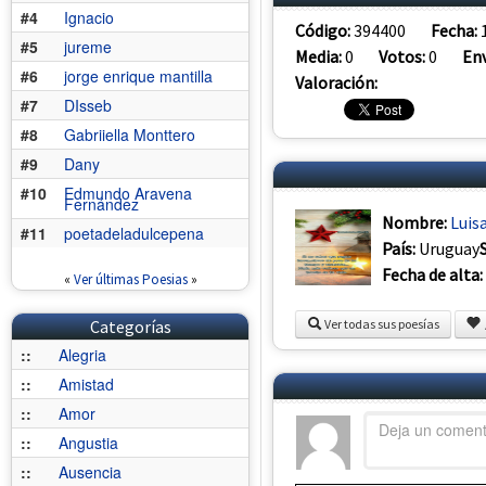
#4
Ignacio
Código:
394400
Fecha:
#5
jureme
Media:
0
Votos:
0
Env
#6
jorge enrique mantilla
Valoración:
#7
DIsseb
#8
Gabriiella Monttero
#9
Dany
#10
Edmundo Aravena
Fernández
Nombre:
Luis
#11
poetadeladulcepena
País:
Uruguay
Fecha de alta:
«
Ver últimas Poesias
»
Categorías
Ver todas sus poesías
::
Alegria
::
Amistad
::
Amor
::
Angustia
::
Ausencia