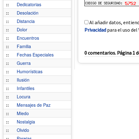
::
Dedicatorias
::
Desolación
::
Distancia
Al añadir datos, entien
::
Dolor
Privacidad
para el uso del 
::
Encuentros
::
Familia
0 comentarios. Página 1 d
::
Fechas Especiales
::
Guerra
::
Humorísticas
::
Ilusión
::
Infantiles
::
Locura
::
Mensajes de Paz
::
Miedo
::
Nostalgia
::
Olvido
::
Parejas