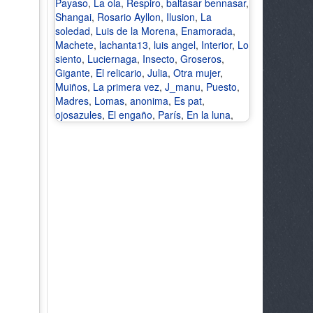
Payaso
,
La ola
,
Respiro
,
baltasar bennasar
,
Shangai
,
Rosario Ayllon
,
Ilusion
,
La
soledad
,
Luis de la Morena
,
Enamorada
,
Machete
,
lachanta13
,
luis angel
,
Interior
,
Lo
siento
,
Luciernaga
,
Insecto
,
Groseros
,
Gigante
,
El relicario
,
Julia
,
Otra mujer
,
Muiños
,
La primera vez
,
J_manu
,
Puesto
,
Madres
,
Lomas
,
anonima
,
Es pat
,
ojosazules
,
El engaño
,
París
,
En la luna
,