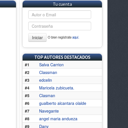
Tu cuenta
Iniciar
O bien regístrate
aquí.
TOP AUTORES DESTACADOS
#1
Salva Carrion
#2
Classman
#3
edcelin
#4
Maricela zubicueta.
#5
Clasman
#6
gualberto alcantara olalde
#7
Navegante
#8
angel maria andueza
#9
Dany