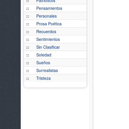
::
Patrióticos
::
Pensamientos
::
Personales
::
Prosa Poética
::
Recuerdos
::
Sentimientos
::
Sin Clasificar
::
Soledad
::
Sueños
::
Surrealistas
::
Tristeza