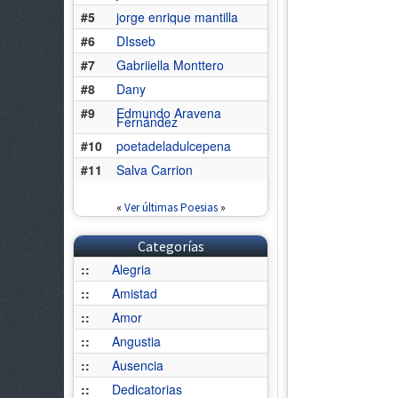
#5
jorge enrique mantilla
#6
DIsseb
#7
Gabriiella Monttero
#8
Dany
#9
Edmundo Aravena
Fernández
#10
poetadeladulcepena
#11
Salva Carrion
«
Ver últimas Poesias
»
Categorías
::
Alegria
::
Amistad
::
Amor
::
Angustia
::
Ausencia
::
Dedicatorias