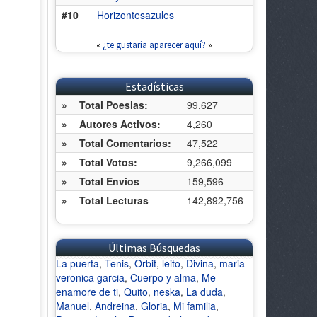
#10
Horizontesazules
«
¿te gustaria aparecer aquí?
»
Estadísticas
»
Total Poesias:
99,627
»
Autores Activos:
4,260
»
Total Comentarios:
47,522
»
Total Votos:
9,266,099
»
Total Envios
159,596
»
Total Lecturas
142,892,756
Últimas Búsquedas
La puerta
,
Tenis
,
Orbit
,
leito
,
Divina
,
maria
veronica garcia
,
Cuerpo y alma
,
Me
enamore de ti
,
Quito
,
neska
,
La duda
,
Manuel
,
Andreina
,
Gloria
,
Mi familia
,