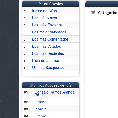
Menu Poesias
::
Indice del Web
Categoría:
::
Los más vistos
::
Los más Enviados
::
Los mejor Valorados
::
Los más Comentados
::
Los más Votados
::
Los más Recientes
::
Lista de autores
::
Últimas Búsquedas
Últimos Autores del día
#1
Gonzalo Ramos Aranda
Ramos
#2
Lopera
#3
Ignacio
#4
jureme